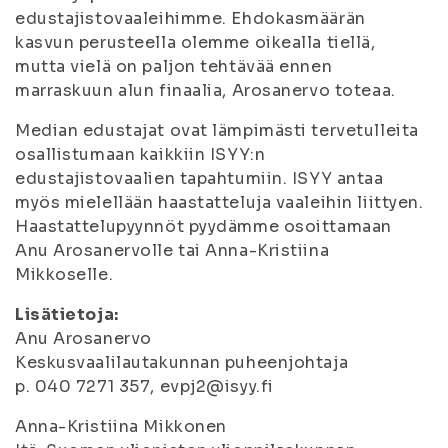
edustajistovaaleihimme. Ehdokasmäärän
kasvun perusteella olemme oikealla tiellä,
mutta vielä on paljon tehtävää ennen
marraskuun alun finaalia, Arosanervo toteaa.
Median edustajat ovat lämpimästi tervetulleita
osallistumaan kaikkiin ISYY:n
edustajistovaalien tapahtumiin. ISYY antaa
myös mielellään haastatteluja vaaleihin liittyen.
Haastattelupyynnöt pyydämme osoittamaan
Anu Arosanervolle tai Anna-Kristiina
Mikkoselle.
Lisätietoja:
Anu Arosanervo
Keskusvaalilautakunnan puheenjohtaja
p. 040 7271 357, evpj2@isyy.fi
Anna-Kristiina Mikkonen