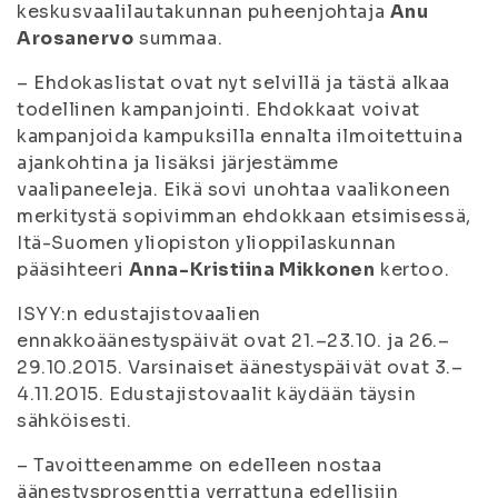
keskusvaalilautakunnan puheenjohtaja
Anu
Arosanervo
summaa.
– Ehdokaslistat ovat nyt selvillä ja tästä alkaa
todellinen kampanjointi. Ehdokkaat voivat
kampanjoida kampuksilla ennalta ilmoitettuina
ajankohtina ja lisäksi järjestämme
vaalipaneeleja. Eikä sovi unohtaa vaalikoneen
merkitystä sopivimman ehdokkaan etsimisessä,
Itä-Suomen yliopiston ylioppilaskunnan
pääsihteeri
Anna-Kristiina Mikkonen
kertoo.
ISYY:n edustajistovaalien
ennakkoäänestyspäivät ovat 21.–23.10. ja 26.–
29.10.2015. Varsinaiset äänestyspäivät ovat 3.–
4.11.2015. Edustajistovaalit käydään täysin
sähköisesti.
– Tavoitteenamme on edelleen nostaa
äänestysprosenttia verrattuna edellisiin