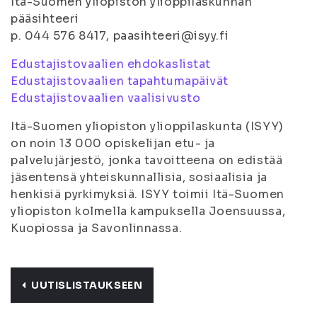
Itä-Suomen yliopiston ylioppilaskunnan
pääsihteeri
p. 044 576 8417, paasihteeri@isyy.fi
Edustajistovaalien ehdokaslistat
Edustajistovaalien tapahtumapäivät
Edustajistovaalien vaalisivusto
Itä-Suomen yliopiston ylioppilaskunta (ISYY)
on noin 13 000 opiskelijan etu- ja
palvelujärjestö, jonka tavoitteena on edistää
jäsentensä yhteiskunnallisia, sosiaalisia ja
henkisiä pyrkimyksiä. ISYY toimii Itä-Suomen
yliopiston kolmella kampuksella Joensuussa,
Kuopiossa ja Savonlinnassa.
UUTISLISTAUKSEEN