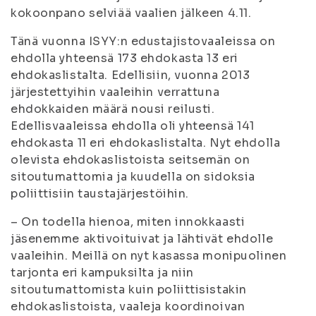
kokoonpano selviää vaalien jälkeen 4.11.
Tänä vuonna ISYY:n edustajistovaaleissa on
ehdolla yhteensä 173 ehdokasta 13 eri
ehdokaslistalta. Edellisiin, vuonna 2013
järjestettyihin vaaleihin verrattuna
ehdokkaiden määrä nousi reilusti.
Edellisvaaleissa ehdolla oli yhteensä 141
ehdokasta 11 eri ehdokaslistalta. Nyt ehdolla
olevista ehdokaslistoista seitsemän on
sitoutumattomia ja kuudella on sidoksia
poliittisiin taustajärjestöihin.
– On todella hienoa, miten innokkaasti
jäsenemme aktivoituivat ja lähtivät ehdolle
vaaleihin. Meillä on nyt kasassa monipuolinen
tarjonta eri kampuksilta ja niin
sitoutumattomista kuin poliittisistakin
ehdokaslistoista, vaaleja koordinoivan