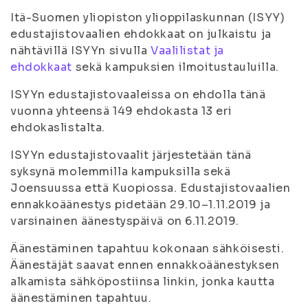
Itä-Suomen yliopiston ylioppilaskunnan (ISYY)
edustajistovaalien ehdokkaat on julkaistu ja
nähtävillä ISYYn sivulla
Vaalilistat ja
ehdokkaat
sekä kampuksien ilmoitustauluilla.
ISYYn edustajistovaaleissa on ehdolla tänä
vuonna yhteensä 149 ehdokasta 13 eri
ehdokaslistalta.
ISYYn edustajistovaalit järjestetään tänä
syksynä molemmilla kampuksilla sekä
Joensuussa että Kuopiossa. Edustajistovaalien
ennakkoäänestys pidetään 29.10–1.11.2019 ja
varsinainen äänestyspäivä on 6.11.2019.
Äänestäminen tapahtuu kokonaan sähköisesti.
Äänestäjät saavat ennen ennakkoäänestyksen
alkamista sähköpostiinsa linkin, jonka kautta
äänestäminen tapahtuu.