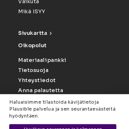
Vaikuta
Mikä ISYY
Sivukartta
Oikopolut
Materiaalipankki
Tietosuoja
Yhteystiedot
Anna palautetta
Haluaisimme tilastoida kävijätietoja
Plausible palvelua ja sen seurantaevästeitä
hyödyntäen.