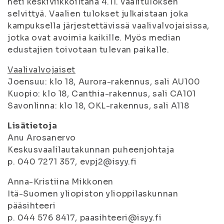
heti keskiviikkoiltana 4.11. vaalituloksen
selvittyä. Vaalien tulokset julkaistaan joka
kampuksella järjestettävissä vaalivalvojaisissa,
jotka ovat avoimia kaikille. Myös median
edustajien toivotaan tulevan paikalle.
Vaalivalvojaiset
Joensuu: klo 18, Aurora-rakennus, sali AU100
Kuopio: klo 18, Canthia-rakennus, sali CA101
Savonlinna: klo 18, OKL-rakennus, sali A118
Lisätietoja
Anu Arosanervo
Keskusvaalilautakunnan puheenjohtaja
p. 040 7271 357, evpj2@isyy.fi
Anna-Kristiina Mikkonen
Itä-Suomen yliopiston ylioppilaskunnan
pääsihteeri
p. 044 576 8417, paasihteeri@isyy.fi