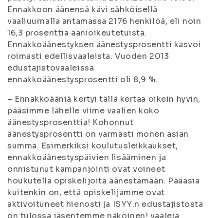
Ennakkoon äänensä kävi sähköisellä
vaaliuurnalla antamassa 2176 henkilöä, eli noin
16,3 prosenttia äänioikeutetuista.
Ennakkoäänestyksen äänestysprosentti kasvoi
roimasti edellisvaaleista. Vuoden 2013
edustajistovaaleissa
ennakkoäänestysprosentti oli 8,9 %.
– Ennakkoääniä kertyi tällä kertaa oikein hyvin,
pääsimme lähelle viime vaalien koko
äänestysprosenttia! Kohonnut
äänestysprosentti on varmasti monen asian
summa. Esimerkiksi koulutusleikkaukset,
ennakkoäänestyspäivien lisääminen ja
onnistunut kampanjointi ovat voineet
houkutella opiskelijoita äänestämään. Pääasia
kuitenkin on, että opiskelijamme ovat
aktivoituneet hienosti ja ISYY:n edustajistosta
on tulossa jäsentemme näköinen! vaaleja