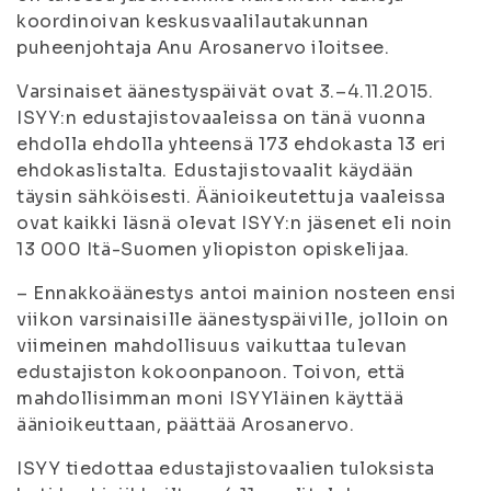
koordinoivan keskusvaalilautakunnan
puheenjohtaja Anu Arosanervo iloitsee.
Varsinaiset äänestyspäivät ovat 3.–4.11.2015.
ISYY:n edustajistovaaleissa on tänä vuonna
ehdolla ehdolla yhteensä 173 ehdokasta 13 eri
ehdokaslistalta. Edustajistovaalit käydään
täysin sähköisesti. Äänioikeutettuja vaaleissa
ovat kaikki läsnä olevat ISYY:n jäsenet eli noin
13 000 Itä-Suomen yliopiston opiskelijaa.
– Ennakkoäänestys antoi mainion nosteen ensi
viikon varsinaisille äänestyspäiville, jolloin on
viimeinen mahdollisuus vaikuttaa tulevan
edustajiston kokoonpanoon. Toivon, että
mahdollisimman moni ISYYläinen käyttää
äänioikeuttaan, päättää Arosanervo.
ISYY tiedottaa edustajistovaalien tuloksista