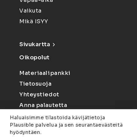
Vapaa-aika
Vaikuta
Mikä ISYY
Sivukartta
Oikopolut
Materiaalipankki
Tietosuoja
Yhteystiedot
Anna palautetta
Haluaisimme tilastoida kävijätietoja
Plausible palvelua ja sen seurantaevästeitä
hyödyntäen.