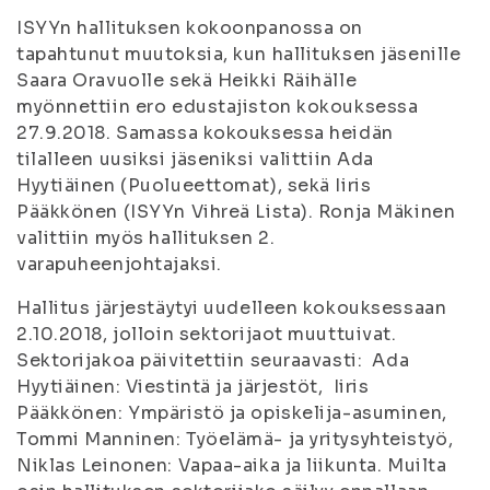
ISYYn hallituksen kokoonpanossa on
tapahtunut muutoksia, kun hallituksen jäsenille
Saara Oravuolle sekä Heikki Räihälle
myönnettiin ero edustajiston kokouksessa
27.9.2018. Samassa kokouksessa heidän
tilalleen uusiksi jäseniksi valittiin Ada
Hyytiäinen (Puolueettomat), sekä Iiris
Pääkkönen (ISYYn Vihreä Lista). Ronja Mäkinen
valittiin myös hallituksen 2.
varapuheenjohtajaksi.
Hallitus järjestäytyi uudelleen kokouksessaan
2.10.2018, jolloin sektorijaot muuttuivat.
Sektorijakoa päivitettiin seuraavasti: Ada
Hyytiäinen: Viestintä ja järjestöt, Iiris
Pääkkönen: Ympäristö ja opiskelija-asuminen,
Tommi Manninen: Työelämä- ja yritysyhteistyö,
Niklas Leinonen: Vapaa-aika ja liikunta. Muilta