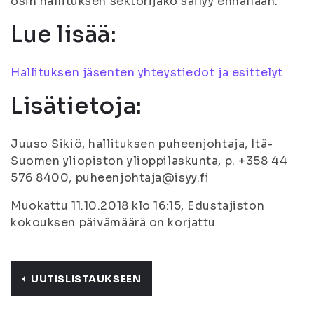
osin hallituksen sektorijako säilyy ennallaan.
Lue lisää:
Hallituksen jäsenten yhteystiedot ja esittelyt
Lisätietoja:
Juuso Sikiö, hallituksen puheenjohtaja, Itä-
Suomen yliopiston ylioppilaskunta, p. +358 44
576 8400, puheenjohtaja@isyy.fi
Muokattu 11.10.2018 klo 16:15, Edustajiston
kokouksen päivämäärä on korjattu
UUTISLISTAUKSEEN