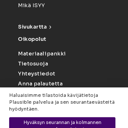
Mikä ISYY
Sivukartta
Oikopolut
Materiaalipankki
Tietosuoja
Yhteystiedot
Anna palautetta
Haluaisimme tilastoida kävijätietoja
Plausible palvelua ja sen seurantaevästeitä
hyödyntäen.
Hyväksyn seurannan ja kolmannen
Joensuu
Suvantokatu 6, 80100 Joensuu |