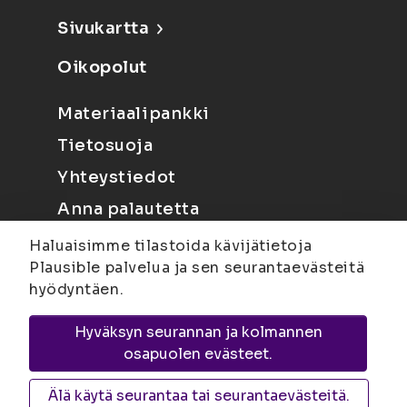
Sivukartta
Oikopolut
Materiaalipankki
Tietosuoja
Yhteystiedot
Anna palautetta
Haluaisimme tilastoida kävijätietoja
Plausible palvelua ja sen seurantaevästeitä
hyödyntäen.
Hyväksyn seurannan ja kolmannen
Joensuu
Suvantokatu 6, 80100 Joensuu |
osapuolen evästeet.
Kuopio
Yliopistonranta 15, PL 1627, 70211
Kuopio
Älä käytä seurantaa tai seurantaevästeitä.