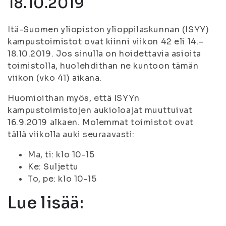
18.10.2019
Itä-Suomen yliopiston ylioppilaskunnan (ISYY)
kampustoimistot ovat kiinni viikon 42 eli 14.–
18.10.2019. Jos sinulla on hoidettavia asioita
toimistolla, huolehdithan ne kuntoon tämän
viikon (vko 41) aikana.
Huomioithan myös, että ISYYn
kampustoimistojen aukioloajat muuttuivat
16.9.2019 alkaen. Molemmat toimistot ovat
tällä viikolla auki seuraavasti:
Ma, ti: klo 10-15
Ke: Suljettu
To, pe: klo 10-15
Lue lisää: