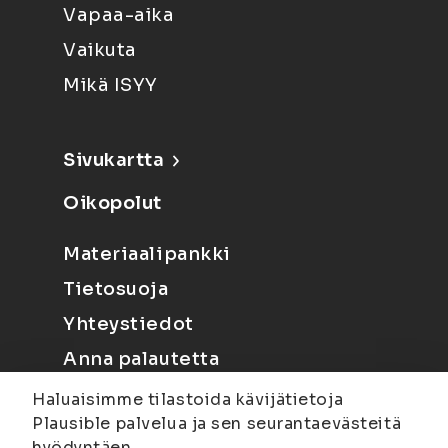
Vapaa-aika
Vaikuta
Mikä ISYY
Sivukartta
Oikopolut
Materiaalipankki
Tietosuoja
Yhteystiedot
Anna palautetta
Haluaisimme tilastoida kävijätietoja
Plausible palvelua ja sen seurantaevästeitä
hyödyntäen.