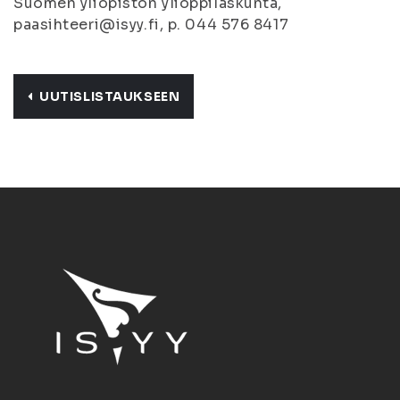
Suomen yliopiston ylioppilaskunta,
paasihteeri@isyy.fi, p. 044 576 8417
UUTISLISTAUKSEEN