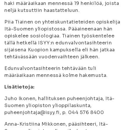
haki määräaikaan mennessä 19 henkilöä, joista
neljä kutsuttiin haastatteluun.
Piia Tiainen on yhteiskuntatieteiden opiskelija
Itä-Suomen yliopistossa. Pääaineenaan hän
opiskelee sosiologiaa. Tiainen työskentelee
tällä hetkellä ISYY:n edunvalvontasihteerin
sijaisena Kuopion kampuksella eli hän jatkaa
tehtävässään vuodenvaihteen jälkeen.
Edunvalvontasihteerin tehtävään tuli
määräaikaan mennessä kolme hakemusta.
Lisätietoja:
Juho Ikonen, hallituksen puheenjohtaja, Itä-
Suomen yliopiston ylioppilaskunta,
puheenjohtaja@isyy.fi, p. 044 576 8400
Anna-Kristiina Mikkonen, pääsihteeri, Itä-