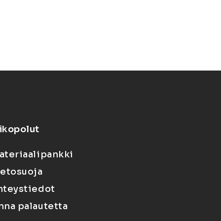
ikopolut
ateriaalipankki
ietosuoja
hteystiedot
nna palautetta