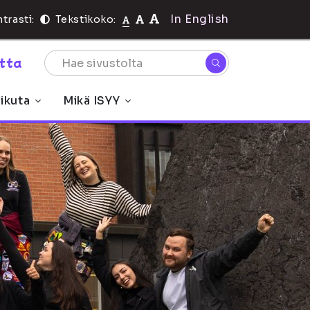
In English
trasti:
Tekstikoko:
rtta
ikuta
Mikä ISYY