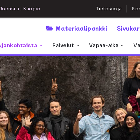
Kon
Joensuu | Kuopio
Tietosuoja
Materiaalipankki
Sivuka
Ajankohtaista
Palvelut
Vapaa-aika
Va