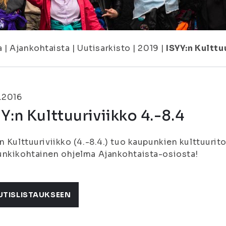
a
|
Ajankohtaista
|
Uutisarkisto
|
2019
|
ISYY:n Kulttu
.2016
Y:n Kulttuuriviikko 4.-8.4
n Kulttuuriviikko (4.-8.4.) tuo kaupunkien kulttuurit
nkikohtainen ohjelma Ajankohtaista-osiosta!
UTISLISTAUKSEEN