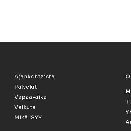
Ajankohtaista
O
Palvelut
M
Vapaa-aika
T
Vaikuta
Y
Mikä ISYY
A