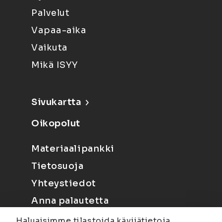
Palvelut
Vapaa-aika
Vaikuta
Mikä ISYY
Sivukartta
Oikopolut
Materiaalipankki
Tietosuoja
Yhteystiedot
Anna palautetta
Haluaisimme tilastoida kävijätietoja