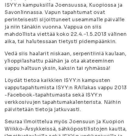
ISYY:n kampuksilla Joensuussa, Kuopiossa ja
Savonlinnassa. Vapun tapahtumat ovat
perinteisesti sijoittuneet useammalle päivälle
ja niin tänäkin vuonna. Vappua on siis
mahdollista viettää koko 22.4.−1.5.2013 välinen
aika, tai halutessaan tietysti pidempäänkin.
Vedä siis haalarit niskaan, serpentiiniä kaulaan,
ylioppilashattu päähän ja ota akateeminen
vappu haltuun yksin, kaksin tai ryhmässä!
Löydät tietoa kaikkien ISYY:n kampusten
vapputapahtumista ISYY:n RAIlakas vappu 2013
-Facebook-tapahtumasta sekä ISYY:n
verkkosivujen tapahtumakalenterista. Näihin
päivitetään tietoja jatkuvasti.
Seuraa ilmoittelua myös Joensuun ja Kuopion
Wiikko-Ärsykkeissä, sähköpostilistojen kautta,