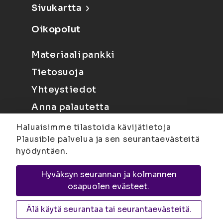
Sivukartta
Oikopolut
Materiaalipankki
Tietosuoja
Yhteystiedot
Anna palautetta
Haluaisimme tilastoida kävijätietoja
Plausible palvelua ja sen seurantaevästeitä
hyödyntäen.
Hyväksyn seurannan ja kolmannen
Joensuu
Suvantokatu 6, 80100 Joensuu |
osapuolen evästeet.
Kuopio
Yliopistonranta 15, PL 1627, 70211
Kuopio
Älä käytä seurantaa tai seurantaevästeitä.