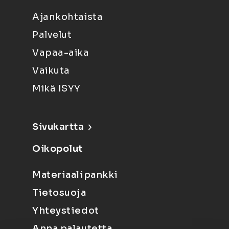
Ajankohtaista
Palvelut
Vapaa-aika
Vaikuta
Mikä ISYY
Sivukartta
Oikopolut
Materiaalipankki
Tietosuoja
Yhteystiedot
Anna palautetta