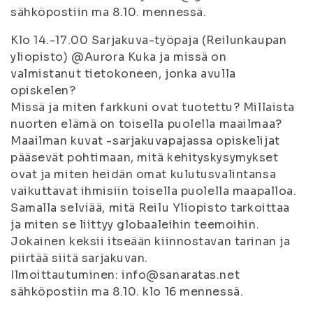
sähköpostiin ma 8.10. mennessä.
Klo 14.-17.00 Sarjakuva-työpaja (Reilunkaupan
yliopisto) @Aurora Kuka ja missä on
valmistanut tietokoneen, jonka avulla
opiskelen?
Missä ja miten farkkuni ovat tuotettu? Millaista
nuorten elämä on toisella puolella maailmaa?
Maailman kuvat -sarjakuvapajassa opiskelijat
pääsevät pohtimaan, mitä kehityskysymykset
ovat ja miten heidän omat kulutusvalintansa
vaikuttavat ihmisiin toisella puolella maapalloa.
Samalla selviää, mitä Reilu Yliopisto tarkoittaa
ja miten se liittyy globaaleihin teemoihin.
Jokainen keksii itseään kiinnostavan tarinan ja
piirtää siitä sarjakuvan.
Ilmoittautuminen: info@sanaratas.net
sähköpostiin ma 8.10. klo 16 mennessä.