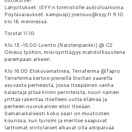
ostoksille!
Lahjoitukset: ISYY:n toimistolle aukioloaikoina.
Pöytävaraukset: kampuspj.joensuu@isyy.fi 9.10.
klo 16. mennessä.
Torstai 11.10.
Klo 13.-15.00 Luento (Naistenpankki) @ C2
Oikeus työhön, mikroyrittäjyys mahdollisuutena
parempaan arkeen.
Klo 16.00 Elokuvamatinea, Terraferma @Tapio
Terraferma kertoo pienellä Sisilian saarella
asuvasta perheestä, jossa itsepäinen vanha
kalastaja pitää kiinni perinteistä, nuori nainen
yrittää rakentaa itselleen uutta elämää ja
perheen nuorukainen etsii itseään.
Samanaikaisesti koko saari on muutosten
kourissa, kun turismi ja meritse saapuvat
laittomat siirtolaiset alkavat olla arkipäivää.