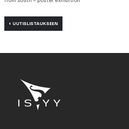
from south – poster exhibition
UUTISLISTAUKSEEN