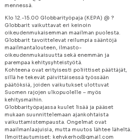
mennessä.
Klo 12.-15.00 Globbarityöpaja (KEPA) @ ?
Globbarit vaikuttavat eri keinoin
oikeudenmukaisemman maailman puolesta.
Globbarit tavoittelevat reilumpia sääntöjä
maailmantalouteen, ilmasto-
oikeudenmukaisuutta sekä enemmän ja
parempaa kehitysyhteistyötä.
Kohteena ovat erityisesti poliittiset päättäjät,
sillä he tekevät päivittäisessä työssään
päätöksiä, joiden vaikutukset ulottuvat
Suomen rajojen ulkopuolelle – myös
kehitysmaihin.
Globbarityöpajassa kuulet lisää ja pääset
mukaan suunnittelemaan ajankohtaista
vaikuttamistempausta. Ongelmat ovat
maailmanlaajuisia, mutta muutos lähtee läheltä.
Ilmoittautumiset: kehykerho@gmail.com