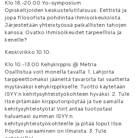
Klo 18.-20.00 Yo-symposium
Opiskelijoiden keskustelutilaisuus: Eettistä ja
jopa filosofista pohdintaa ihmisoikeuksista.
Järjestetään yhteistyössä paikallisten tahojen
kanssa. Ovatko ihmisoikeudet tarpeellisia ja
kenelle?
Keskiviikko 10.10.
Klo 10.-13.00 Kehykirppis @ Metria
Osallistua voit monella tavalla: 1. Lahjoita
tarppeettomaksi jääneitä tavaroita tai vaatteita
myytäväksi kehykirppikselle. Tuotto käytetään
ISYY:n kehitysyhteistyökohteen hyväksi. 2. Tule
itse pitämään kirpputoripöytää ja tue samalla
kehitysyhteistyötä! Voit antaa tuotostasi
haluamasi summan ISYY:n
kehitysyhteistyökohteelle ja pitää loput itse.
Pöydän varaaminen on ilmaista. 3. Tule