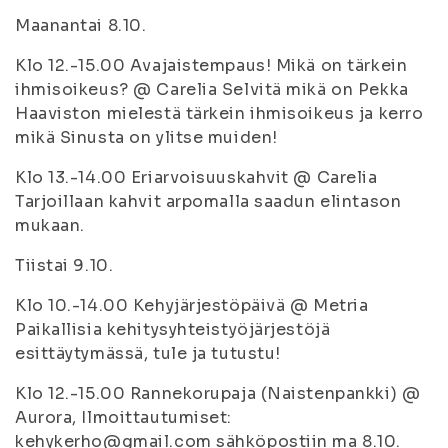
Maanantai 8.10
.
Klo 12.-15.00 Avajaistempaus! Mikä on tärkein
ihmisoikeus? @ Carelia Selvitä mikä on Pekka
Haaviston mielestä tärkein ihmisoikeus ja kerro
mikä Sinusta on ylitse muiden!
Klo 13.-14.00 Eriarvoisuuskahvit @ Carelia
Tarjoillaan kahvit arpomalla saadun elintason
mukaan.
Tiistai 9.10.
Klo 10.-14.00 Kehyjärjestöpäivä @ Metria
Paikallisia kehitysyhteistyöjärjestöjä
esittäytymässä, tule ja tutustu!
Klo 12.-15.00 Rannekorupaja (Naistenpankki) @
Aurora, Ilmoittautumiset:
kehykerho@gmail.com sähköpostiin ma 8.10.