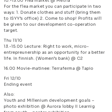
10.-13.00 Flea market @ Metria
For the flea market you can participate in two
ways: 1. Donate clothes and stuff (bring them
to ISYY’s office) 2. Come to shop! Profits will
be given to our development co-operation
target.
Thu 11/10
13.-15.00 Lecture: Right to work, micro-
entrepreunership as an opportunity for a better
life. In finnish. (Women’s bank) @ C2
16.00 Movie-matinee: Terraferma @ Tapio
Fri 12/10
Ending event
Also:
Youth and Millenium development goals –
photo exhibition @ Aurora lobby II Learnig