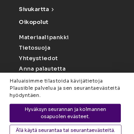
Sivukartta
Oikopolut
Materiaalipankki
Tietosuoja
Yhteystiedot
Anna palautetta
Haluaisimme tilastoida kävijätietoja
Plausible palvelua ja sen seurantaevästeitä
hyödyntäen.
Hyväksyn seurannan ja kolmannen
Joensuu
Suvantokatu 6, 80100 Joensuu |
osapuolen evästeet.
Kuopio
Yliopistonranta 15, PL 1627, 70211
Kuopio
Älä käytä seurantaa tai seurantaevästeitä.