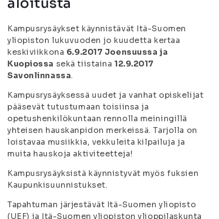
aloitusta
Kampusrysäykset käynnistävät Itä-Suomen
yliopiston lukuvuoden jo kuudetta kertaa
keskiviikkona
6.9.2017 Joensuussa ja
Kuopiossa
sekä tiistaina
12.9.2017
Savonlinnassa
.
Kampusrysäyksessä uudet ja vanhat opiskelijat
pääsevät tutustumaan toisiinsa ja
opetushenkilökuntaan rennolla meiningillä
yhteisen hauskanpidon merkeissä. Tarjolla on
loistavaa musiikkia, vekkuleita kilpailuja ja
muita hauskoja aktiviteetteja!
Kampusrysäyksistä käynnistyvät myös fuksien
Kaupunkisuunnistukset.
Tapahtuman järjestävät Itä-Suomen yliopisto
(UEF) ja Itä-Suomen yliopiston ylioppilaskunta