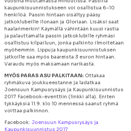
vuosina muutamassa minuutissa. Passilla
kaupunkisuunnistukseen voi osallistua 6–10
henkilöä. Passin hintaan sisältyy pääsy
jatkoklubeille Ilonaan ja Gloriaan. Lisäksi saat
haalarimerkin! Käymällä vähintään kuusi rastia
ja palauttamalla passin jatkoklubille ryhmäsi
osallistuu kilpailuun, jonka palkinto ilmoitetaan
myöhemmin. Lippuja kaupunkisuunnistuksen
jatkoille saa myös baareista 3 euron hintaan.
Varaudu myös maksamaan narikasta.
MYÖS PARAS ASU PALKITAAN:
Ottakaa
ryhmäkuva joukkueestanne ja ladatkaa
Joensuun Kampusrysäys ja Kaupunkisuunnistus
2017
Facebook-eventtiin (linkki alla). Eniten
tykkäyksiä 11.9. klo 10 mennessä saanut ryhmä
voittaa palkinnon.
Facebook:
Joensuun Kampusrysäys ja
Kaupunkisuunnistus 2017