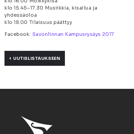
klo 16.00 Mölkkykisa
klo 15.45–17.30 Musiikkia, kisailua ja
yhdessäoloa
klo 18.00 Tilaisuus päättyy
Facebook:
Savonlinnan Kampusrysäys 2017
UUTISLISTAUKSEEN