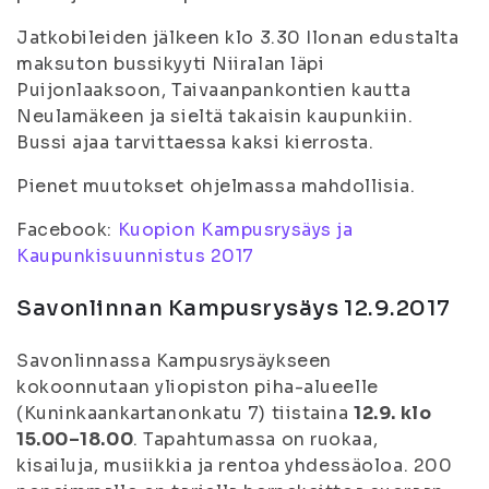
Jatkobileiden jälkeen klo 3.30 Ilonan edustalta
maksuton bussikyyti Niiralan läpi
Puijonlaaksoon, Taivaanpankontien kautta
Neulamäkeen ja sieltä takaisin kaupunkiin.
Bussi ajaa tarvittaessa kaksi kierrosta.
Pienet muutokset ohjelmassa mahdollisia.
Facebook:
Kuopion Kampusrysäys ja
Kaupunkisuunnistus 2017
Savonlinnan Kampusrysäys 12.9.2017
Savonlinnassa Kampusrysäykseen
kokoonnutaan yliopiston piha-alueelle
(Kuninkaankartanonkatu 7) tiistaina
12.9. klo
15.00–18.00
. Tapahtumassa on ruokaa,
kisailuja, musiikkia ja rentoa yhdessäoloa. 200