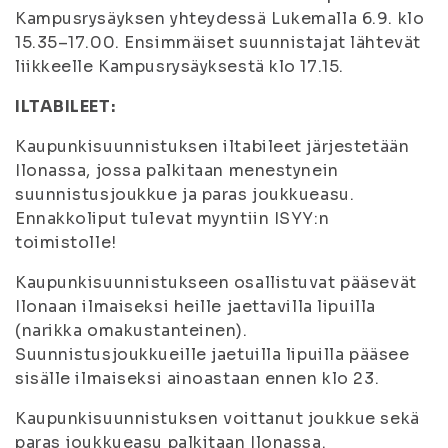
Kampusrysäyksen yhteydessä Lukemalla 6.9. klo
15.35–17.00. Ensimmäiset suunnistajat lähtevät
liikkeelle Kampusrysäyksestä klo 17.15.
ILTABILEET:
Kaupunkisuunnistuksen iltabileet järjestetään
Ilonassa, jossa palkitaan menestynein
suunnistusjoukkue ja paras joukkueasu.
Ennakkoliput tulevat myyntiin ISYY:n
toimistolle!
Kaupunkisuunnistukseen osallistuvat pääsevät
Ilonaan ilmaiseksi heille jaettavilla lipuilla
(narikka omakustanteinen).
Suunnistusjoukkueille jaetuilla lipuilla pääsee
sisälle ilmaiseksi ainoastaan ennen klo 23.
Kaupunkisuunnistuksen voittanut joukkue sekä
paras joukkueasu palkitaan Ilonassa.