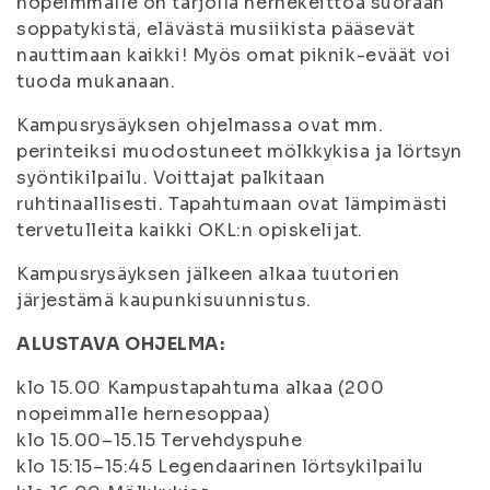
nopeimmalle on tarjolla hernekeittoa suoraan
soppatykistä, elävästä musiikista pääsevät
nauttimaan kaikki! Myös omat piknik-eväät voi
tuoda mukanaan.
Kampusrysäyksen ohjelmassa ovat mm.
perinteiksi muodostuneet mölkkykisa ja lörtsyn
syöntikilpailu. Voittajat palkitaan
ruhtinaallisesti. Tapahtumaan ovat lämpimästi
tervetulleita kaikki OKL:n opiskelijat.
Kampusrysäyksen jälkeen alkaa tuutorien
järjestämä kaupunkisuunnistus.
ALUSTAVA OHJELMA:
klo 15.00 Kampustapahtuma alkaa (200
nopeimmalle hernesoppaa)
klo 15.00–15.15 Tervehdyspuhe
klo 15:15–15:45 Legendaarinen lörtsykilpailu