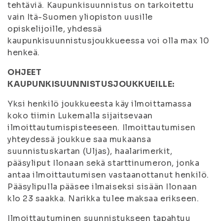
tehtäviä. Kaupunkisuunnistus on tarkoitettu
vain Itä-Suomen yliopiston uusille
opiskelijoille, yhdessä
kaupunkisuunnistusjoukkueessa voi olla max 10
henkeä.
OHJEET
KAUPUNKISUUNNISTUSJOUKKUEILLE:
Yksi henkilö joukkueesta käy ilmoittamassa
koko tiimin Lukemalla sijaitsevaan
ilmoittautumispisteeseen. Ilmoittautumisen
yhteydessä joukkue saa mukaansa
suunnistuskartan (Uljas), haalarimerkit,
pääsyliput Ilonaan sekä starttinumeron, jonka
antaa ilmoittautumisen vastaanottanut henkilö.
Pääsylipulla pääsee ilmaiseksi sisään Ilonaan
klo 23 saakka. Narikka tulee maksaa erikseen.
Ilmoittautuminen suunnistukseen tapahtuu