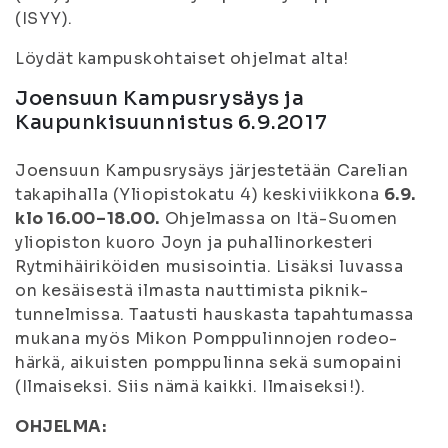
(ISYY).
Löydät kampuskohtaiset ohjelmat alta!
Joensuun Kampusrysäys ja
Kaupunkisuunnistus 6.9.2017
Joensuun Kampusrysäys järjestetään Carelian
takapihalla (Yliopistokatu 4) keskiviikkona
6.9.
klo 16.00–18.00.
Ohjelmassa on Itä-Suomen
yliopiston kuoro Joyn ja puhallinorkesteri
Rytmihäiriköiden musisointia. Lisäksi luvassa
on kesäisestä ilmasta nauttimista piknik-
tunnelmissa. Taatusti hauskasta tapahtumassa
mukana myös Mikon Pomppulinnojen rodeo-
härkä, aikuisten pomppulinna sekä sumopaini
(Ilmaiseksi. Siis nämä kaikki. Ilmaiseksi!).
OHJELMA: