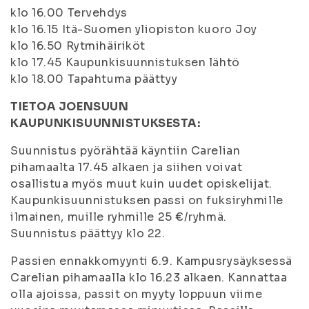
klo 16.00 Tervehdys
klo 16.15 Itä-Suomen yliopiston kuoro Joy
klo 16.50 Rytmihäiriköt
klo 17.45 Kaupunkisuunnistuksen lähtö
klo 18.00 Tapahtuma päättyy
TIETOA JOENSUUN
KAUPUNKISUUNNISTUKSESTA:
Suunnistus pyörähtää käyntiin Carelian
pihamaalta 17.45 alkaen ja siihen voivat
osallistua myös muut kuin uudet opiskelijat.
Kaupunkisuunnistuksen passi on fuksiryhmille
ilmainen, muille ryhmille 25 €/ryhmä.
Suunnistus päättyy klo 22.
Passien ennakkomyynti 6.9. Kampusrysäyksessä
Carelian pihamaalla klo 16.23 alkaen. Kannattaa
olla ajoissa, passit on myyty loppuun viime