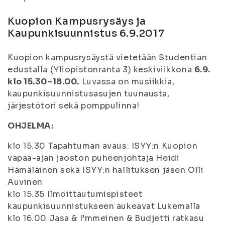
Kuopion Kampusrysäys ja
Kaupunkisuunnistus 6.9.2017
Kuopion kampusrysäystä vietetään Studentian
edustalla (Yliopistonranta 3) keskiviikkona
6.9.
klo 15.30–18.00.
Luvassa on musiikkia,
kaupunkisuunnistusasujen tuunausta,
järjestötori sekä pomppulinna!
OHJELMA:
klo 15.30 Tapahtuman avaus: ISYY:n Kuopion
vapaa-ajan jaoston puheenjohtaja Heidi
Hämäläinen sekä ISYY:n hallituksen jäsen Olli
Auvinen
klo 15.35 Ilmoittautumispisteet
kaupunkisuunnistukseen aukeavat Lukemalla
klo 16.00 Jasa & I’mmeinen & Budjetti ratkasu