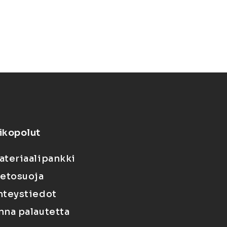
ikopolut
ateriaalipankki
ietosuoja
hteystiedot
nna palautetta