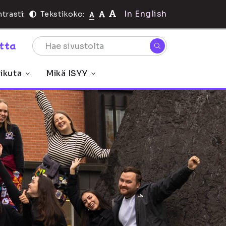
In English
trasti:
Tekstikoko:
rtta
ikuta
Mikä ISYY