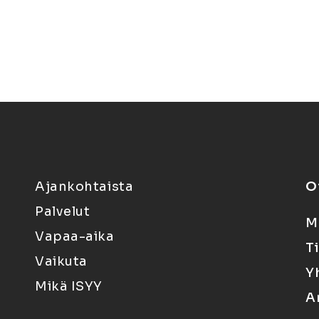
Ajankohtaista
O
Palvelut
M
Vapaa-aika
T
Vaikuta
Y
Mikä ISYY
A