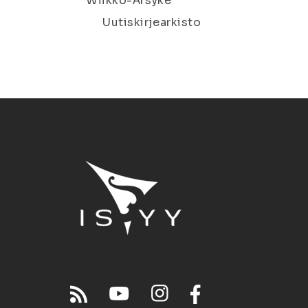
Wiikko-Ärsyke
Uutiskirjearkisto