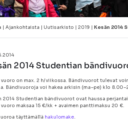
a
|
Ajankohtaista
|
Uutisarkisto
|
2019
|
Kesän 2014 S
5.2014
sän 2014 Studentian bändivuor
vuoro on max. 2 h/viikossa. Bändivuorot tulevat voi
a. Bändivuoroja voi hakea arkisin (ma–pe) klo 8.00–
 2014 Studentian bändivuorot ovat haussa perjantaih
vuoro maksaa 15 €/kk + avaimen panttimaksu 20 €.
vuoroa täyttämällä
hakulomake
.