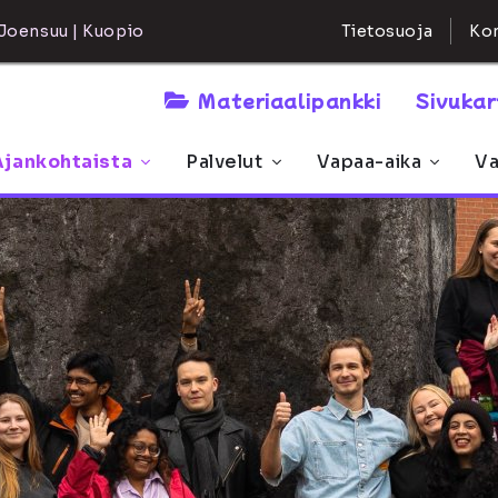
Kon
Joensuu | Kuopio
Tietosuoja
Materiaalipankki
Sivuka
Ajankohtaista
Palvelut
Vapaa-aika
Va