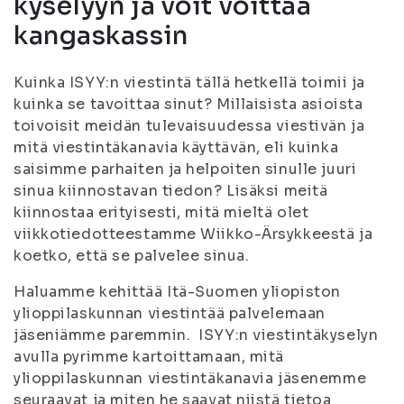
kyselyyn ja voit voittaa
kangaskassin
Kuinka ISYY:n viestintä tällä hetkellä toimii ja
kuinka se tavoittaa sinut? Millaisista asioista
toivoisit meidän tulevaisuudessa viestivän ja
mitä viestintäkanavia käyttävän, eli kuinka
saisimme parhaiten ja helpoiten sinulle juuri
sinua kiinnostavan tiedon? Lisäksi meitä
kiinnostaa erityisesti, mitä mieltä olet
viikkotiedotteestamme Wiikko-Ärsykkeestä ja
koetko, että se palvelee sinua.
Haluamme kehittää Itä-Suomen yliopiston
ylioppilaskunnan viestintää palvelemaan
jäseniämme paremmin. ISYY:n viestintäkyselyn
avulla pyrimme kartoittamaan, mitä
ylioppilaskunnan viestintäkanavia jäsenemme
seuraavat ja miten he saavat niistä tietoa