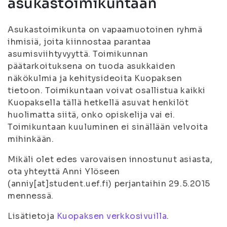
asukastoimikuntaan
Asukastoimikunta on vapaamuotoinen ryhmä
ihmisiä, joita kiinnostaa parantaa
asumisviihtyvyyttä. Toimikunnan
päätarkoituksena on tuoda asukkaiden
näkökulmia ja kehitysideoita Kuopaksen
tietoon. Toimikuntaan voivat osallistua kaikki
Kuopaksella tällä hetkellä asuvat henkilöt
huolimatta siitä, onko opiskelija vai ei.
Toimikuntaan kuuluminen ei sinällään velvoita
mihinkään.
Mikäli olet edes varovaisen innostunut asiasta,
ota yhteyttä Anni Ylöseen
(anniy[at]student.uef.fi) perjantaihin 29.5.2015
mennessä.
Lisätietoja
Kuopaksen verkkosivuilla
.