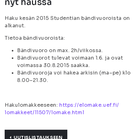
nyt haussa
Haku kesän 2015 Studentian bändivuoroista on
alkanut.
Tietoa bändivuoroista:
Bändivuoro on max. 2h/viikossa.
Bändivuorot tulevat voimaan 1.6. ja ovat
voimassa 30.8.2015 saakka.
Bändivuoroja voi hakea arkisin (ma–pe) klo
8.00–21.30.
Hakulomakkeeseen:
https://elomake.uef.fi/
lomakkeet/11507/lomake.html
UUTISLISTAUKSEEN