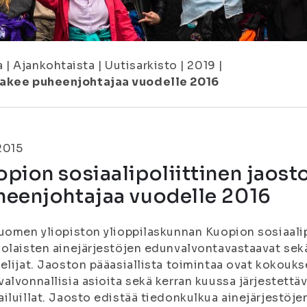
a
|
Ajankohtaista
|
Uutisarkisto
|
2019
|
 hakee puheenjohtajaa vuodelle 2016
.2015
pion sosiaalipoliittinen jaost
heenjohtajaa vuodelle 2016
uomen yliopiston ylioppilaskunnan Kuopion sosiaali
olaisten ainejärjestöjen edunvalvontavastaavat sekä
elijat. Jaoston pääasiallista toimintaa ovat kokoukse
alvonnallisia asioita sekä kerran kuussa järjestettä
iluillat. Jaosto edistää tiedonkulkua ainejärjestöje