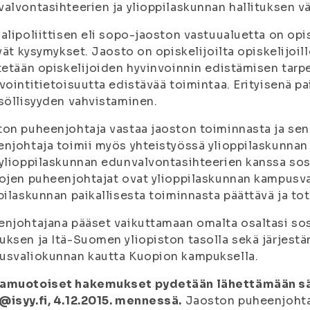
alvontasihteerien ja ylioppilaskunnan hallituksen väl
alipoliittisen eli sopo-jaoston vastuualuetta on opis
yvät kysymykset. Jaosto on opiskelijoilta opiskelijoil
tetään opiskelijoiden hyvinvoinnin edistämisen tarpe
vointitietoisuutta edistävää toimintaa. Erityisenä 
söllisyyden vahvistaminen.
on puheenjohtaja vastaa jaoston toiminnasta ja se
njohtaja toimii myös yhteistyössä ylioppilaskunnan
ylioppilaskunnan edunvalvontasihteerien kanssa sosia
ojen puheenjohtajat ovat ylioppilaskunnan kampusva
pilaskunnan paikallisesta toiminnasta päättävä ja to
njohtajana pääset vaikuttamaan omalta osaltasi sosi
ksen ja Itä-Suomen yliopiston tasolla sekä järjest
usvaliokunnan kautta Kuopion kampuksella.
amuotoiset hakemukset pydetään lähettämään s
isyy.fi, 4.12.2015. mennessä.
Jaoston puheenjohtaja