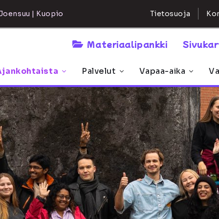
Kon
Joensuu | Kuopio
Tietosuoja
Materiaalipankki
Sivuka
Ajankohtaista
Palvelut
Vapaa-aika
Va