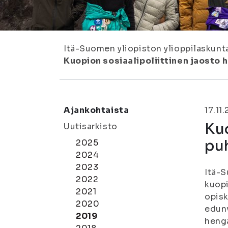
Itä-Suomen yliopiston ylioppilaskunt
Kuopion sosiaalipoliittinen jaosto
Ajankohtaista
17.11
Kuo
Uutisarkisto
pu
2025
2024
2023
Itä-S
2022
kuopi
2021
opisk
2020
edunv
2019
henga