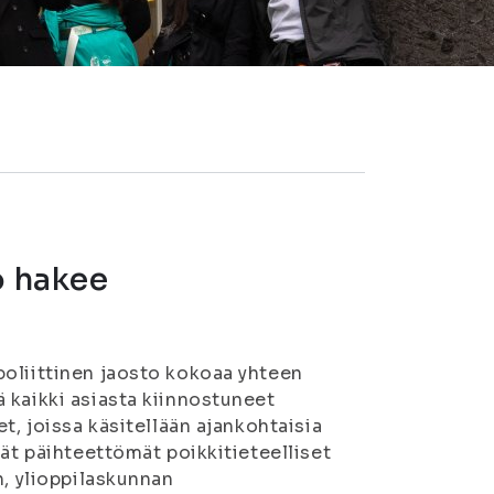
o hakee
poliittinen jaosto kokoaa yhteen
 kaikki asiasta kiinnostuneet
t, joissa käsitellään ajankohtaisia
vät päihteettömät poikkitieteelliset
n, ylioppilaskunnan