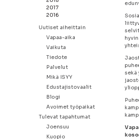
2018
edunv
2017
2016
Sosia
liitt
Uutiset aiheittain
selvi
Vapaa-aika
hyvin
yhtei
Vaikuta
Tiedote
Jaost
puhee
Palvelut
sekä 
Mikä ISYY
jaost
Edustajistovaalit
yliop
Blogi
Puhee
Avoimet työpaikat
kampu
kamp
Tulevat tapahtumat
Joensuu
Vapa
koso@
Kuopio