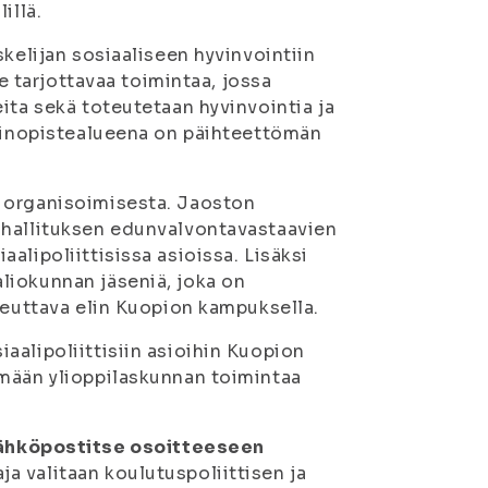
illä.
kelijan sosiaaliseen hyvinvointiin
le tarjottavaa toimintaa, jossa
ita sekä toteutetaan hyvinvointia ja
painopistealueena on päihteettömän
n organisoimisesta. Jaoston
 hallituksen edunvalvontavastaavien
alipoliittisissa asioissa. Lisäksi
liokunnan jäseniä, joka on
teuttava elin Kuopion kampuksella.
aalipoliittisiin asioihin Kuopion
ämään ylioppilaskunnan toimintaa
ähköpostitse osoitteeseen
 valitaan koulutuspoliittisen ja