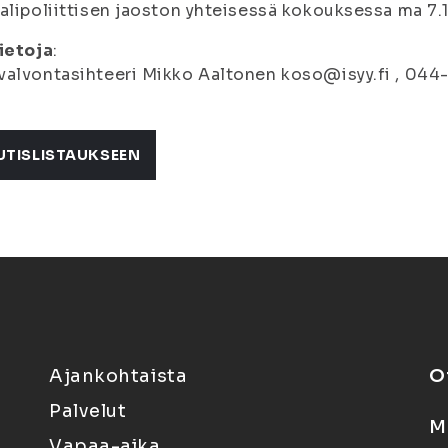
alipoliittisen jaoston yhteisessä kokouksessa ma 7.1
ietoja
:
alvontasihteeri Mikko Aaltonen koso@isyy.fi , 044
UTISLISTAUKSEEN
Ajankohtaista
O
Palvelut
M
Vapaa-aika