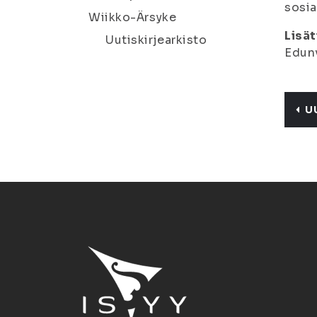
sosia
Wiikko-Ärsyke
Lisät
Uutiskirjearkisto
Edunv
U