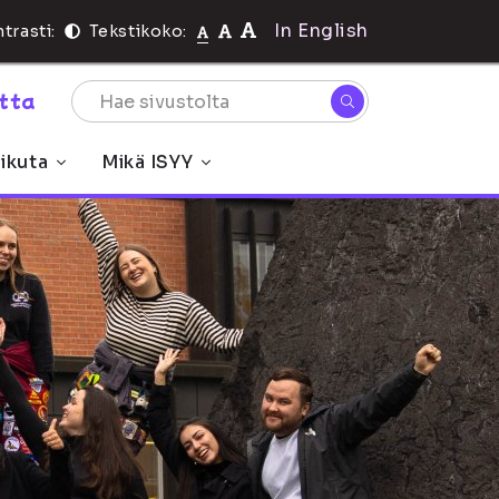
In English
trasti:
Tekstikoko:
rtta
ikuta
Mikä ISYY