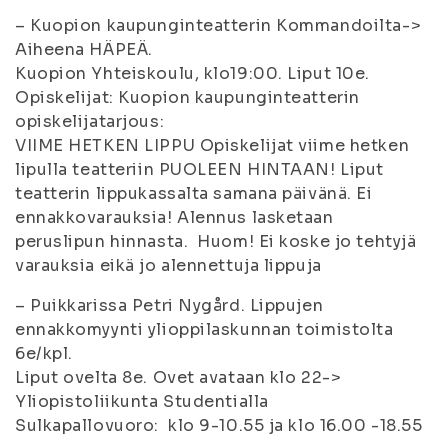
– Kuopion kaupunginteatterin Kommandoilta->
Aiheena HÄPEÄ.
Kuopion Yhteiskoulu, klo19:00. Liput 10e.
Opiskelijat: Kuopion kaupunginteatterin
opiskelijatarjous:
VIIME HETKEN LIPPU Opiskelijat viime hetken
lipulla teatteriin PUOLEEN HINTAAN! Liput
teatterin lippukassalta samana päivänä. Ei
ennakkovarauksia! Alennus lasketaan
peruslipun hinnasta. Huom! Ei koske jo tehtyjä
varauksia eikä jo alennettuja lippuja
– Puikkarissa Petri Nygård. Lippujen
ennakkomyynti ylioppilaskunnan toimistolta
6e/kpl.
Liput ovelta 8e. Ovet avataan klo 22->
Yliopistoliikunta Studentialla
Sulkapallovuoro: klo 9-10.55 ja klo 16.00 -18.55