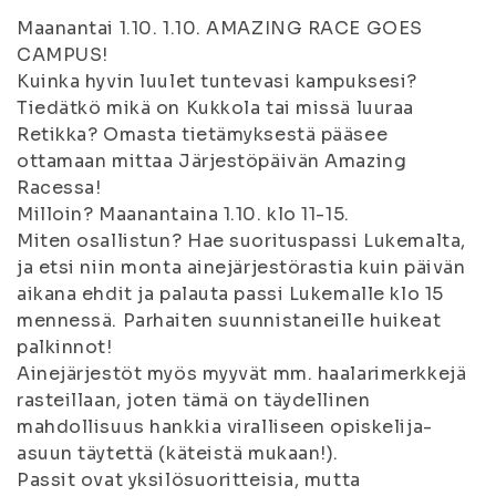
Maanantai 1.10. 1.10. AMAZING RACE GOES
CAMPUS!
Kuinka hyvin luulet tuntevasi kampuksesi?
Tiedätkö mikä on Kukkola tai missä luuraa
Retikka? Omasta tietämyksestä pääsee
ottamaan mittaa Järjestöpäivän Amazing
Racessa!
Milloin? Maanantaina 1.10. klo 11-15.
Miten osallistun? Hae suorituspassi Lukemalta,
ja etsi niin monta ainejärjestörastia kuin päivän
aikana ehdit ja palauta passi Lukemalle klo 15
mennessä. Parhaiten suunnistaneille huikeat
palkinnot!
Ainejärjestöt myös myyvät mm. haalarimerkkejä
rasteillaan, joten tämä on täydellinen
mahdollisuus hankkia viralliseen opiskelija-
asuun täytettä (käteistä mukaan!).
Passit ovat yksilösuoritteisia, mutta