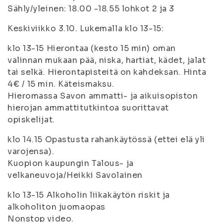
Sähly/yleinen: 18.00 -18.55 lohkot 2 ja 3
Keskiviikko 3.10. Lukemalla klo 13-15:
klo 13-15 Hierontaa (kesto 15 min) oman
valinnan mukaan pää, niska, hartiat, kädet, jalat
tai selkä. Hierontapisteitä on kahdeksan. Hinta
4€ / 15 min. Käteismaksu.
Hieromassa Savon ammatti- ja aikuisopiston
hierojan ammattitutkintoa suorittavat
opiskelijat.
klo 14.15 Opastusta rahankäytössä (ettei elä yli
varojensa).
Kuopion kaupungin Talous- ja
velkaneuvoja/Heikki Savolainen
klo 13-15 Alkoholin liikakäytön riskit ja
alkoholiton juomaopas
Nonstop video.