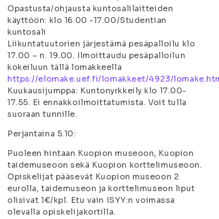
Opastusta/ohjausta kuntosalilaitteiden
käyttöön: klo 16.00 -17.00/Studentian
kuntosali
Liikuntatuutorien järjestämä pesäpalloilu klo
17.00 – n. 19.00. Ilmoittaudu pesäpalloilun
kokeiluun tällä lomakkeella
https://elomake.uef.fi/lomakkeet/4923/lomake.ht
Kuukausijumppa: Kuntonyrkkeily klo 17.00-
17.55. Ei ennakkoilmoittatumista. Voit tulla
suoraan tunnille.
Perjantaina 5.10:
Puoleen hintaan Kuopion museoon, Kuopion
taidemuseoon sekä Kuopion korttelimuseoon.
Opiskelijat pääsevät Kuopion museoon 2
eurolla, taidemuseon ja korttelimuseon liput
olisivat 1€/kpl. Etu vain ISYY:n voimassa
olevalla opiskelijakortilla.