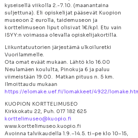
kyseisellä viikolla 2.-7.10. (maanantaina
suljettuna). Eli opiskelijat pääsevät Kuopion
museoon 2 eurolla, taidemuseon ja
korttelimuseon liput olisivat 1€/kpl. Etu vain
ISYY:n voimassa olevalla opiskelijakortilla.
Liikuntatuutorien järjestämä ulkoiluretki
Vuorilammelle.
Ota omat eväät mukaan. Lähtö klo 16.00
Neulamäen koululta, Pinokuja 6 ja paluu
viimeistään 19.00. Matkan pituus n. 5 km.
Ilmoittaudu mukaan
https://elomake.uef.fi/lomakkeet/4922/lomake.ht
KUOPION KORTTELIMUSEO
Kirkkokatu 22, Puh. 017 182 625
korttelimuseo@kuopio.fi
www.korttelimuseo.kuopio.fi
Avoinna talvikaudella 1.9.–14.5. ti–pe klo 10–15,