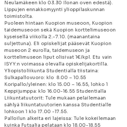
Neulamäkeen klo 03.30 Ilonan oven edestä).
Lippujen ennakkomyynti ylioppilaskunnan
toimistolta.
Puoleen hintaan Kuopion museoon, Kuopion
taidemuseoon sekä Kuopion korttelimuseoon
kyseisellä viikolla 2.-7.10. (maanantaina
suljettuna). Eli opiskelijat pääsevät Kuopion
museoon 2 eurolla, taidemuseon ja
korttelimuseon liput olisivat 1€/kpl. Etu vain
ISYY:n voimassa olevalla opiskelijakortilla.
Yliopistoliikunta Studentialla tiistaina:
Sulkapallovuoro: klo 8.00 – 10.55
Koripallo/yleinen: klo 15.00 – 16.55, lohko 1
Keppijumppa: klo 16.00-16.55 Studentialla
Liikuntatuutorit: Tule mukaan pelailemaan
sählyä liikuntatuutorien kanssa Studentialle
lohkoon 1 klo 17.00 -17.55.
Palloilun alkeita eri lajeissa: Tule kokeilemaan
kuinka Futsalia pelataan klo 18.00-18.55