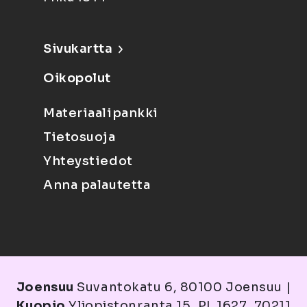
Sivukartta
Oikopolut
Materiaalipankki
Tietosuoja
Yhteystiedot
Anna palautetta
Joensuu
Suvantokatu 6, 80100 Joensuu |
Kuopio
Yliopistonranta 15, PL 1627, 70211