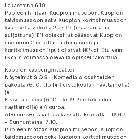
Lauantaina 6.10.
Puoleen hintaan Kuopion museoon, Kuopion
taidemuseoon sekä Kuopion korttelimuseoon
kyseisellä viikolla 2.-7.10. (maanantaina
suljettuna). Eli opiskelijat pääsevät Kuopion
museoon 2 eurolla, taidemuseon ja
korttelimuseon liput olisivat 1€/kpl. Etu vain
ISYY:n voimassa olevalla opiskelijakortilla.
Kuopion kaupunginteatteri:
Näytelmät S.O.S – Komedia olosuhteiden
pakosta (6.10. klo 14 Puistokoulun näyttämöllä)
ja
Kiviä taskussa (6.10. klo 19 Puistokoulun
näyttämöllä) à 4 euroa.
Alennuksen saa lippukassalta koodilla: LIKHU
– Sunnuntaina 7.10.
Puoleen hintaan Kuopion museoon, Kuopion
taidemuseoon sekä Kuopion korttelimuseoon