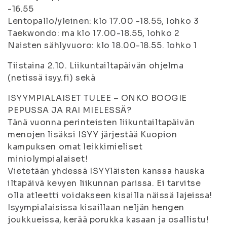
-16.55
Lentopallo/yleinen: klo 17.00 -18.55, lohko 3
Taekwondo: ma klo 17.00-18.55, lohko 2
Naisten sählyvuoro: klo 18.00-18.55. lohko 1
Tiistaina 2.10. Liikuntailtapäivän ohjelma
(netissä isyy.fi) sekä
ISYYMPIALAISET TULEE – ONKO BOOGIE
PEPUSSA JA RAI MIELESSÄ?
Tänä vuonna perinteisten liikuntailtapäivän
menojen lisäksi ISYY järjestää Kuopion
kampuksen omat leikkimieliset
miniolympialaiset!
Vietetään yhdessä ISYYläisten kanssa hauska
iltapäivä kevyen liikunnan parissa. Ei tarvitse
olla atleetti voidakseen kisailla näissä lajeissa!
Isyympialaisissa kisaillaan neljän hengen
joukkueissa, kerää porukka kasaan ja osallistu!