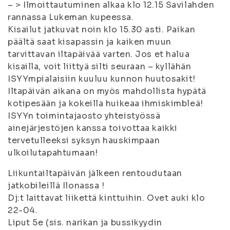
– > Ilmoittautuminen alkaa klo 12.15 Savilahden
rannassa Lukeman kupeessa.
Kisailut jatkuvat noin klo 15.30 asti. Paikan
päältä saat kisapassin ja kaiken muun
tarvittavan iltapäivää varten. Jos et halua
kisailla, voit liittyä silti seuraan – kyllähän
ISYYmpialaisiin kuuluu kunnon huutosakit!
Iltapäivän aikana on myös mahdollista hypätä
kotipesään ja kokeilla huikeaa ihmiskimbleä!
ISYYn toimintajaosto yhteistyössä
ainejärjestöjen kanssa toivottaa kaikki
tervetulleeksi syksyn hauskimpaan
ulkoilutapahtumaan!
Liikuntailtapäivän jälkeen rentoudutaan
jatkobileillä Ilonassa !
Dj:t laittavat liikettä kinttuihin. Ovet auki klo
22-04.
Liput 5e (sis. narikan ja bussikyydin