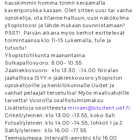
hauskimmin homma toimii keräämällä
kaveriporukka kasaan. Olet sitten uusi tai vanha
opiskelija, ota tilanne haltuun, uusi näkökulma
yliopistoosi ja lähde mukaan suunnistamaan!
PSST! Päivän aikana myös kerhot esittelevät
toimintaansa klo 11-15 Lukemalla, tule ja
tutustu!
Yliopistoliikunta maanantaina:
Sulkapallovuoro: 8.00- 10.55
Jääkiekkovuoro: klo 13.30. -14.00 Niiralan
jäähallissa ISYY:n jääkiekkovuoro yliopiston
opiskelijoille ja henkilökunnalle.Uudet ja
vanhat pelaajat tervetuloa! Myös maalivahdille
tarvetta! Vuorolla osallistumismaksu.
Lisätietoja osoitteesta
mirvam@student.uef.fi
.
Criket/yleinen: klo 13.00 -13.55, koko Sali
Futsal/yleinen: klo 14.00 -14.55, lohkot 1 ja 2
Sähly/yleinen: klo 16.00 -17.55
Teemajumppa: Intervalli-aerobic klo 16.00