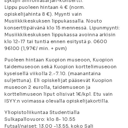
syksyn Sinfoniasarjan-konsertti.
Lippu puoleen hintaan 4 € (norm.
opiskelijahinta 8 €). Myynti vain
Musiikkikeskuksen lippukassalla. Nouto
konserttipäivänä klo 15 mennessä. Lipunmyynti:
Musiikkikeskuksen lippukassa avoinna arkisin
klo 12-17 tai tuntia ennen esitystä p. 0600
96100 (1,97€/ min. + pvm)
Puoleen hintaan Kuopion museoon, Kuopion
taidemuseoon sekä Kuopion korttelimuseoon
kyseisellä viikolla 2.-7.10. (maanantaina
suljettuna). Eli opiskelijat pääsevät Kuopion
museoon 2 eurolla, taidemuseon ja
korttelimuseon liput olisivat 1€/kpl. Etu vain
ISYY:n voimassa olevalla opiskelijakortilla.
Yliopistoliikuntaa Studentialla
Sulkapallovuoro: klo 8- 10.55
Futsal/naiset: 13.00 -13.55, koko Sali