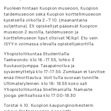
Puoleen hintaan Kuopion museoon, Kuopion
taidemuseoon sekä Kuopion korttelimuseoon
kyseisellä viikolla 2.-7.10. (maanantaina
suljettuna). Eli opiskelijat pääsevät Kuopion
museoon 2 eurolla, taidemuseon ja
korttelimuseon liput olisivat 1€/kpl. Etu vain
ISYY:n voimassa olevalla opiskelijakortilla.
Yliopistoliikuntaa Studentialla:
Taekwondo: klo 16 -17.55, lohko 3
Kuukausijumppa: Tasapainoilua ja
syvävenyttelyä klo 17-17.55. Zumbaan ei tarvitse
enää ilmoittautua. Voit tulla suoraan tunnille.
Ultimate/yleinen: klo 18- 18.55 koko sali
Yliopistoliikuntaa Snellmanialla: Namaste
jooga: peilisalissa klo 17.00-18.30
Torstai 4.10. Kuopion kaupunginorkesterin