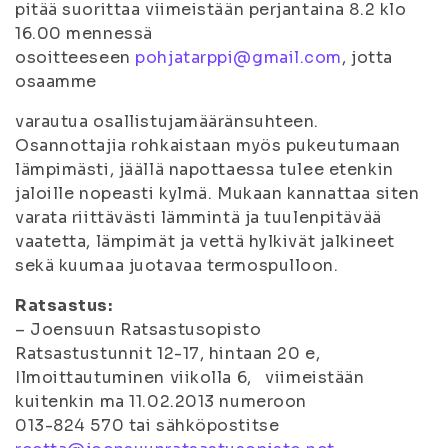
pitää suorittaa viimeistään perjantaina 8.2 klo
16.00 mennessä
osoitteeseen
pohjatarppi@gmail.com
, jotta
osaamme
varautua osallistujamääränsuhteen.
Osannottajia rohkaistaan myös pukeutumaan
lämpimästi, jäällä napottaessa tulee etenkin
jaloille nopeasti kylmä. Mukaan kannattaa siten
varata riittävästi lämmintä ja tuulenpitävää
vaatetta, lämpimät ja vettä hylkivät jalkineet
sekä kuumaa juotavaa termospulloon.
Ratsastus:
– Joensuun Ratsastusopisto
Ratsastustunnit 12-17, hintaan 20 e,
Ilmoittautuminen viikolla 6, viimeistään
kuitenkin ma 11.02.2013 numeroon
013-824 570 tai sähköpostitse