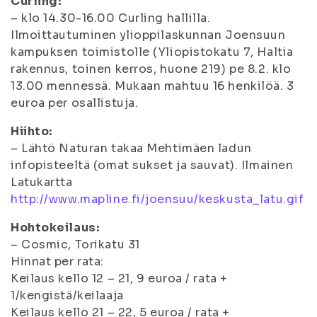
Curling:
– klo 14.30-16.00 Curling hallilla.
Ilmoittautuminen ylioppilaskunnan Joensuun
kampuksen toimistolle (Yliopistokatu 7, Haltia
rakennus, toinen kerros, huone 219) pe 8.2. klo
13.00 mennessä. Mukaan mahtuu 16 henkilöä. 3
euroa per osallistuja.
Hiihto:
– Lähtö Naturan takaa Mehtimäen ladun
infopisteeltä (omat sukset ja sauvat). Ilmainen
Latukartta
http://www.mapline.fi/joensuu/keskusta_latu.gif
Hohtokeilaus:
– Cosmic, Torikatu 31
Hinnat per rata:
Keilaus kello 12 – 21, 9 euroa / rata +
1/kengistä/keilaaja
Keilaus kello 21 – 22, 5 euroa / rata +