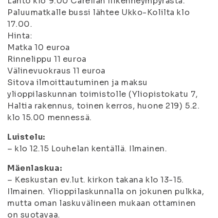
Lähtö klo 9.00 Carelian liikenneympyrästä.
Paluumatkalle bussi lähtee Ukko-Kolilta klo
17.00.
Hinta:
Matka 10 euroa
Rinnelippu 11 euroa
Välinevuokraus 11 euroa
Sitova ilmoittautuminen ja maksu
ylioppilaskunnan toimistolle (Yliopistokatu 7,
Haltia rakennus, toinen kerros, huone 219) 5.2.
klo 15.00 mennessä.
Luistelu:
– klo 12.15 Louhelan kentällä. Ilmainen.
Mäenlaskua:
– Keskustan ev.lut. kirkon takana klo 13-15.
Ilmainen. Ylioppilaskunnalla on jokunen pulkka,
mutta oman laskuvälineen mukaan ottaminen
on suotavaa.