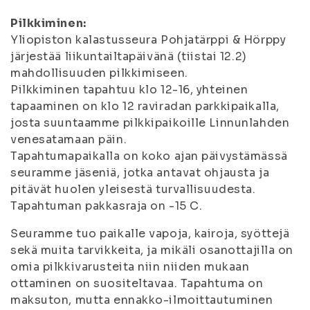
Pilkkiminen:
Yliopiston kalastusseura Pohjatärppi & Hörppy
järjestää liikuntailtapäivänä (tiistai 12.2)
mahdollisuuden pilkkimiseen.
Pilkkiminen tapahtuu klo 12-16, yhteinen
tapaaminen on klo 12 raviradan parkkipaikalla,
josta suuntaamme pilkkipaikoille Linnunlahden
venesatamaan päin.
Tapahtumapaikalla on koko ajan päivystämässä
seuramme jäseniä, jotka antavat ohjausta ja
pitävät huolen yleisestä turvallisuudesta.
Tapahtuman pakkasraja on -15 C.
Seuramme tuo paikalle vapoja, kairoja, syöttejä
sekä muita tarvikkeita, ja mikäli osanottajilla on
omia pilkkivarusteita niin niiden mukaan
ottaminen on suositeltavaa. Tapahtuma on
maksuton, mutta ennakko-ilmoittautuminen