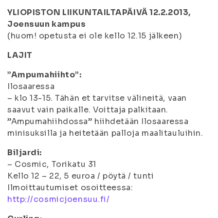
YLIOPISTON LIIKUNTAILTAPÄIVÄ 12.2.2013,
Joensuun kampus
(huom! opetusta ei ole kello 12.15 jälkeen)
LAJIT
”Ampumahiihto”:
Ilosaaressa
– klo 13-15. Tähän et tarvitse välineitä, vaan
saavut vain paikalle. Voittaja palkitaan.
”Ampumahiihdossa” hiihdetään Ilosaaressa
minisuksilla ja heitetään palloja maalitauluihin.
Biljardi:
– Cosmic, Torikatu 31
Kello 12 – 22, 5 euroa / pöytä / tunti
Ilmoittautumiset osoitteessa:
http://cosmicjoensuu.fi/