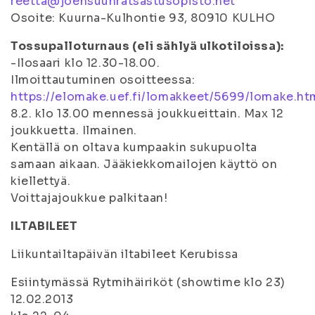
reetta@joensuunratsastusopisto.net
Osoite: Kuurna-Kulhontie 93, 80910 KULHO
Tossupalloturnaus (eli sählyä ulkotiloissa):
-Ilosaari klo 12.30-18.00.
Ilmoittautuminen osoitteessa:
https://elomake.uef.fi/lomakkeet/5699/lomake.ht
8.2. klo 13.00 mennessä joukkueittain. Max 12
joukkuetta. Ilmainen.
Kentällä on oltava kumpaakin sukupuolta
samaan aikaan. Jääkiekkomailojen käyttö on
kiellettyä.
Voittajajoukkue palkitaan!
ILTABILEET
Liikuntailtapäivän iltabileet Kerubissa
Esiintymässä Rytmihäiriköt (showtime klo 23)
12.02.2013