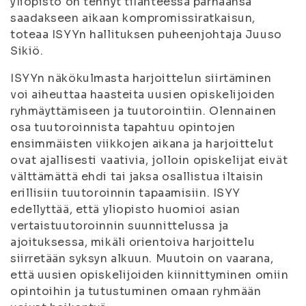
yliopisto on tehnyt tilanteessa parhaansa
saadakseen aikaan kompromissiratkaisun,
toteaa ISYYn hallituksen puheenjohtaja Juuso
Sikiö.
ISYYn näkökulmasta harjoittelun siirtäminen
voi aiheuttaa haasteita uusien opiskelijoiden
ryhmäyttämiseen ja tuutorointiin. Olennainen
osa tuutoroinnista tapahtuu opintojen
ensimmäisten viikkojen aikana ja harjoittelut
ovat ajallisesti vaativia, jolloin opiskelijat eivät
välttämättä ehdi tai jaksa osallistua iltaisin
erillisiin tuutoroinnin tapaamisiin. ISYY
edellyttää, että yliopisto huomioi asian
vertaistuutoroinnin suunnittelussa ja
ajoituksessa, mikäli orientoiva harjoittelu
siirretään syksyn alkuun. Muutoin on vaarana,
että uusien opiskelijoiden kiinnittyminen omiin
opintoihin ja tutustuminen omaan ryhmään