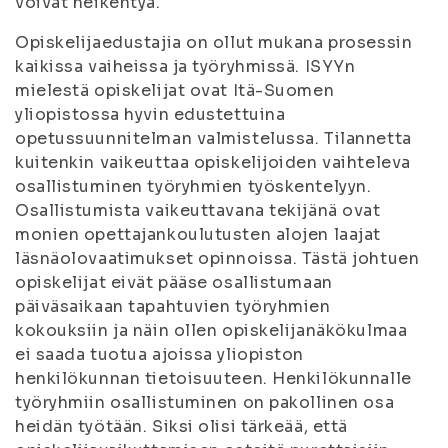
voivat heikentyä.
Opiskelijaedustajia on ollut mukana prosessin
kaikissa vaiheissa ja työryhmissä. ISYYn
mielestä opiskelijat ovat Itä-Suomen
yliopistossa hyvin edustettuina
opetussuunnitelman valmistelussa. Tilannetta
kuitenkin vaikeuttaa opiskelijoiden vaihteleva
osallistuminen työryhmien työskentelyyn.
Osallistumista vaikeuttavana tekijänä ovat
monien opettajankoulutusten alojen laajat
läsnäolovaatimukset opinnoissa. Tästä johtuen
opiskelijat eivät pääse osallistumaan
päiväsaikaan tapahtuvien työryhmien
kokouksiin ja näin ollen opiskelijanäkökulmaa
ei saada tuotua ajoissa yliopiston
henkilökunnan tietoisuuteen. Henkilökunnalle
työryhmiin osallistuminen on pakollinen osa
heidän työtään. Siksi olisi tärkeää, että