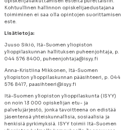
opiskelijavaikuttamisen esteitä purettaisiin.
Kohtuullinen hallinnon opiskelijaedustajana
toimiminen ei saa olla opintojen suorittamisen
este.
Lisätietoja:
Juuso Sikiö, Itä-Suomen yliopiston
ylioppilaskunnan hallituksen puheenjohtaja, p.
044 576 8400, puheenjohtaja@isyy.fi
Anna-Kristiina Mikkonen, Itä-Suomen
yliopiston ylioppilaskunnan pääsihteeri, p. 044
576 8417, paasihteeri@isyy.fi
Itä-Suomen yliopiston ylioppilaskunta (ISYY)
on noin 13 000 opiskelijan etu- ja
palvelujärjestö, jonka tavoitteena on edistää
jäsentensä yhteiskunnallisia, sosiaalisia ja
henkisiä pyrkimyksiä. ISYY toimii Itä-Suomen