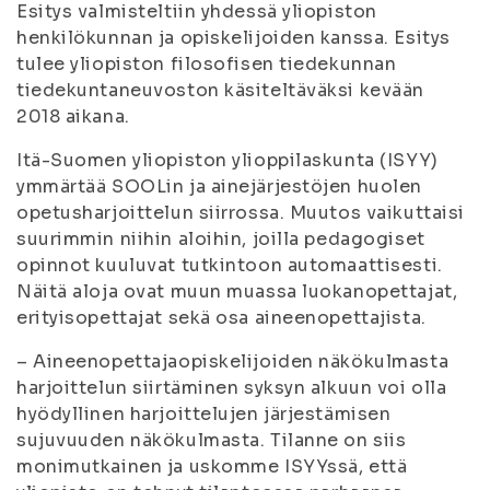
Esitys valmisteltiin yhdessä yliopiston
henkilökunnan ja opiskelijoiden kanssa. Esitys
tulee yliopiston filosofisen tiedekunnan
tiedekuntaneuvoston käsiteltäväksi kevään
2018 aikana.
Itä-Suomen yliopiston ylioppilaskunta (ISYY)
ymmärtää SOOLin ja ainejärjestöjen huolen
opetusharjoittelun siirrossa. Muutos vaikuttaisi
suurimmin niihin aloihin, joilla pedagogiset
opinnot kuuluvat tutkintoon automaattisesti.
Näitä aloja ovat muun muassa luokanopettajat,
erityisopettajat sekä osa aineenopettajista.
– Aineenopettajaopiskelijoiden näkökulmasta
harjoittelun siirtäminen syksyn alkuun voi olla
hyödyllinen harjoittelujen järjestämisen
sujuvuuden näkökulmasta. Tilanne on siis
monimutkainen ja uskomme ISYYssä, että