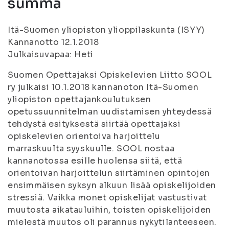
summa
Itä-Suomen yliopiston ylioppilaskunta (ISYY)
Kannanotto 12.1.2018
Julkaisuvapaa: Heti
Suomen Opettajaksi Opiskelevien Liitto SOOL
ry julkaisi 10.1.2018 kannanoton Itä-Suomen
yliopiston opettajankoulutuksen
opetussuunnitelman uudistamisen yhteydessä
tehdystä esityksestä siirtää opettajaksi
opiskelevien orientoiva harjoittelu
marraskuulta syyskuulle. SOOL nostaa
kannanotossa esille huolensa siitä, että
orientoivan harjoittelun siirtäminen opintojen
ensimmäisen syksyn alkuun lisää opiskelijoiden
stressiä. Vaikka monet opiskelijat vastustivat
muutosta aikatauluihin, toisten opiskelijoiden
mielestä muutos oli parannus nykytilanteeseen.