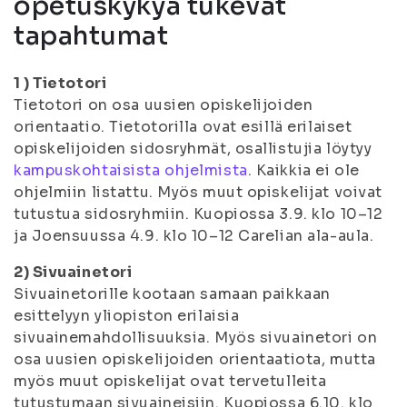
opetuskykyä tukevat
tapahtumat
1 ) Tietotori
Tietotori on osa uusien opiskelijoiden
orientaatio. Tietotorilla ovat esillä erilaiset
opiskelijoiden sidosryhmät, osallistujia löytyy
kampuskohtaisista ohjelmista
. Kaikkia ei ole
ohjelmiin listattu. Myös muut opiskelijat voivat
tutustua sidosryhmiin. Kuopiossa 3.9. klo 10–12
ja Joensuussa 4.9. klo 10–12 Carelian ala-aula.
2) Sivuainetori
Sivuainetorille kootaan samaan paikkaan
esittelyyn yliopiston erilaisia
sivuainemahdollisuuksia. Myös sivuainetori on
osa uusien opiskelijoiden orientaatiota, mutta
myös muut opiskelijat ovat tervetulleita
tutustumaan sivuaineisiin. Kuopiossa 6.10. klo