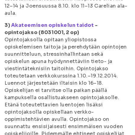
12–14 ja Joensuussa 8.10. klo 11–13 Carelian ala-
aula.
3)
Akateemisen opiskelun taidot
-
opintojakso (8031001, 2 op)
Opintojaksolla opitaan yliopistossa
opiskelemisen taitoja ja perehdytään opintojen
suunnitteluun, stressinhallintaan sekä
opiskelun apuna hyödynnettäviin tieto- ja
viestintäteknisiin taitoihin. Opintojakso
toteutetaan verkkokurssina 1.10.–19.12.2014.
Luennot järjestetään iltaisin klo 16–18.
Opiskelijan ei tarvitse olla paikan päällä
kampuksella osallistuakseen opintojaksolle.
Etänä toteutettavien luentojen lisäksi
opintojaksolla opiskellaan verkko-
oppimistehtävien avulla. Opintojakso on
suunnattu ensisijaisesti ensimmäisen vuoden
opiskelijoille. Pidemmälle ehtineet opiskelijat