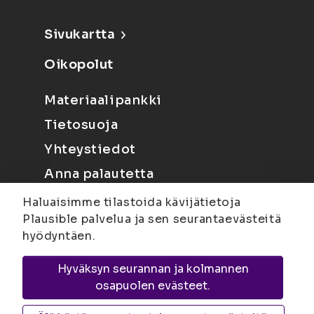
Sivukartta
Oikopolut
Materiaalipankki
Tietosuoja
Yhteystiedot
Anna palautetta
Haluaisimme tilastoida kävijätietoja
Plausible palvelua ja sen seurantaevästeitä
hyödyntäen.
Hyväksyn seurannan ja kolmannen
Joensuu
Suvantokatu 6, 80100 Joensuu |
osapuolen evästeet.
Kuopio
Yliopistonranta 15, PL 1627, 70211