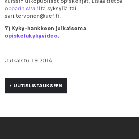
kurssin ulkopuoliset opiskelijat. Lisää tietoa
opparin sivuilta
syksyllä tai
sari.tervonen@uef.fi.
7) Kyky-hankkeen julkaisema
opiskelukykyvideo
.
Julkaistu 1.9.2014
UUTISLISTAUKSEEN