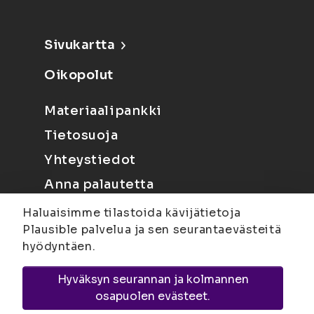
Sivukartta
Oikopolut
Materiaalipankki
Tietosuoja
Yhteystiedot
Anna palautetta
Haluaisimme tilastoida kävijätietoja
Plausible palvelua ja sen seurantaevästeitä
hyödyntäen.
Hyväksyn seurannan ja kolmannen
Joensuu
Suvantokatu 6, 80100 Joensuu |
osapuolen evästeet.
Kuopio
Yliopistonranta 15, PL 1627, 70211