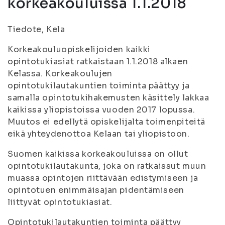
korkeakouluissa 1.1.2018
Tiedote, Kela
Korkeakouluopiskelijoiden kaikki
opintotukiasiat ratkaistaan 1.1.2018 alkaen
Kelassa. Korkeakoulujen
opintotukilautakuntien toiminta päättyy ja
samalla opintotukihakemusten käsittely lakkaa
kaikissa yliopistoissa vuoden 2017 lopussa.
Muutos ei edellytä opiskelijalta toimenpiteitä
eikä yhteydenottoa Kelaan tai yliopistoon.
Suomen kaikissa korkeakouluissa on ollut
opintotukilautakunta, joka on ratkaissut muun
muassa opintojen riittävään edistymiseen ja
opintotuen enimmäisajan pidentämiseen
liittyvät opintotukiasiat.
Opintotukilautakuntien toiminta päättyy