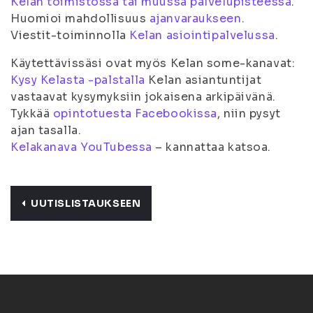
Kelan toimistossa tai muussa palvelupisteessä
.
Huomioi mahdollisuus
ajanvaraukseen
.
Viestit-toiminnolla
Kelan asiointipalvelussa
.
Käytettävissäsi ovat myös Kelan some-kanavat:
Kysy Kelasta -palstalla
Kelan asiantuntijat
vastaavat kysymyksiin jokaisena arkipäivänä.
Tykkää
opintotuesta Facebookissa
, niin pysyt
ajan tasalla.
Kelakanava YouTubessa
– kannattaa katsoa.
UUTISLISTAUKSEEN