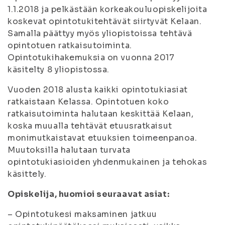
1.1.2018 ja pelkästään korkeakouluopiskelijoita
koskevat opintotukitehtävät siirtyvät Kelaan.
Samalla päättyy myös yliopistoissa tehtävä
opintotuen ratkaisutoiminta.
Opintotukihakemuksia on vuonna 2017
käsitelty 8 yliopistossa.
Vuoden 2018 alusta kaikki opintotukiasiat
ratkaistaan Kelassa. Opintotuen koko
ratkaisutoiminta halutaan keskittää Kelaan,
koska muualla tehtävät etuusratkaisut
monimutkaistavat etuuksien toimeenpanoa.
Muutoksilla halutaan turvata
opintotukiasioiden yhdenmukainen ja tehokas
käsittely.
Opiskelija, huomioi seuraavat asiat:
– Opintotukesi maksaminen jatkuu