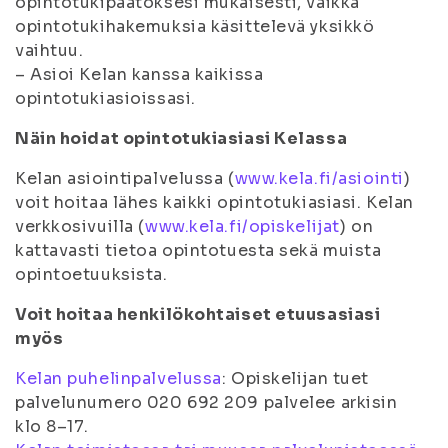
opintotukipäätöksesi mukaisesti, vaikka
opintotukihakemuksia käsittelevä yksikkö
vaihtuu.
– Asioi Kelan kanssa kaikissa
opintotukiasioissasi.
Näin hoidat opintotukiasiasi Kelassa
Kelan asiointipalvelussa (
www.kela.fi/asiointi
)
voit hoitaa lähes kaikki opintotukiasiasi. Kelan
verkkosivuilla (
www.kela.fi/opiskelijat
) on
kattavasti tietoa opintotuesta sekä muista
opintoetuuksista.
Voit hoitaa henkilökohtaiset etuusasiasi
myös
Kelan puhelinpalvelussa
: Opiskelijan tuet
palvelunumero 020 692 209 palvelee arkisin
klo 8–17.