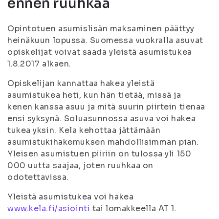
ennen ruuhkaa
Opintotuen asumislisän maksaminen päättyy
heinäkuun lopussa. Suomessa vuokralla asuvat
opiskelijat voivat saada yleistä asumistukea
1.8.2017 alkaen.
Opiskelijan kannattaa hakea yleistä
asumistukea heti, kun hän tietää, missä ja
kenen kanssa asuu ja mitä suurin piirtein tienaa
ensi syksynä. Soluasunnossa asuva voi hakea
tukea yksin. Kela kehottaa jättämään
asumistukihakemuksen mahdollisimman pian.
Yleisen asumistuen piiriin on tulossa yli 150
000 uutta saajaa, joten ruuhkaa on
odotettavissa.
Yleistä asumistukea voi hakea
www.kela.fi/asiointi
tai lomakkeella AT 1.