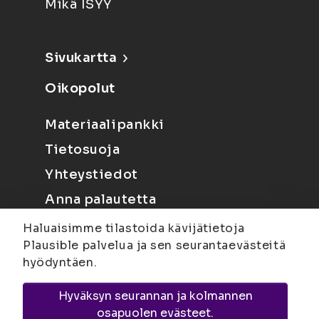
Mikä ISYY
Sivukartta
Oikopolut
Materiaalipankki
Tietosuoja
Yhteystiedot
Anna palautetta
Haluaisimme tilastoida kävijätietoja
Plausible palvelua ja sen seurantaevästeitä
hyödyntäen.
Hyväksyn seurannan ja kolmannen
Joensuu
Suvantokatu 6, 80100 Joensuu |
osapuolen evästeet.