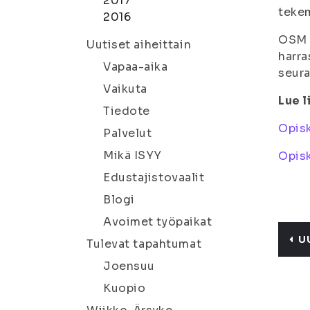
2017
tekem
2016
OSM -
Uutiset aiheittain
harra
Vapaa-aika
seur
Vaikuta
Lue l
Tiedote
Opisk
Palvelut
Mikä ISYY
Opisk
Edustajistovaalit
Blogi
Avoimet työpaikat
U
Tulevat tapahtumat
Joensuu
Kuopio