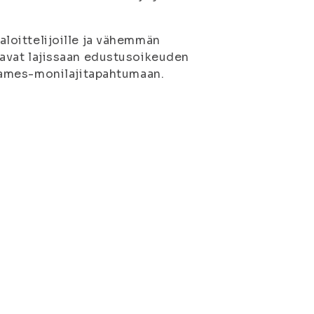
 aloittelijoille ja vähemmän
astavat lajissaan edustusoikeuden
Games-monilajitapahtumaan.