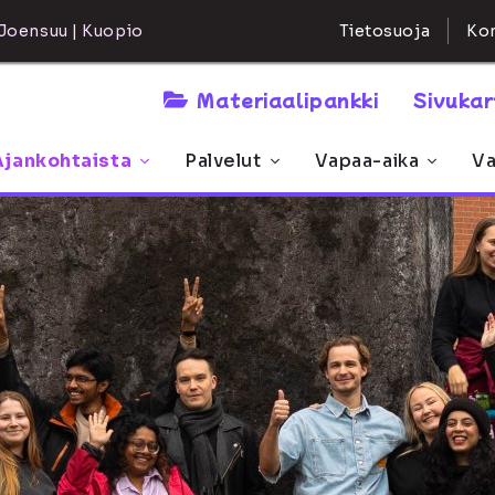
Kon
Joensuu | Kuopio
Tietosuoja
Materiaalipankki
Sivuka
Ajankohtaista
Palvelut
Vapaa-aika
Va