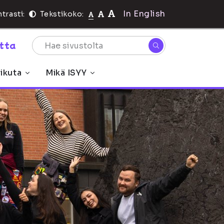
In English
trasti:
Tekstikoko:
rtta
ikuta
Mikä ISYY