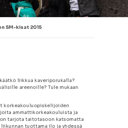
en SM-kisat 2015
äätkö liikkua kaveriporukalla?
välisille areenoille? Tule mukaan
et korkeakouluopiskelijoiden
ijoita ammattikorkeakouluista ja
on tarjota taitotasoon katsomatta
n liikunnan tuottama ilo ja yhdessä