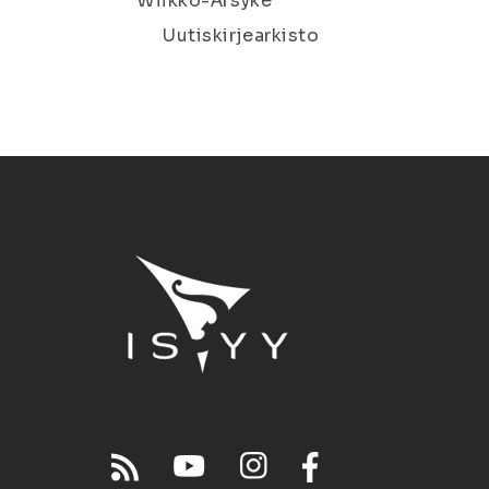
Wiikko-Ärsyke
Uutiskirjearkisto