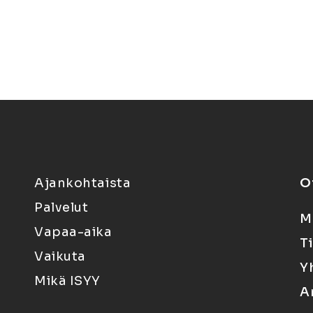
Ajankohtaista
O
Palvelut
M
Vapaa-aika
T
Vaikuta
Y
Mikä ISYY
A