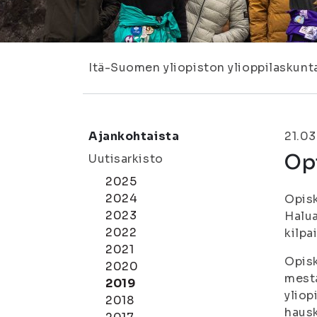
Itä-Suomen yliopiston ylioppilaskunt
Ajankohtaista
21.03
Op
Uutisarkisto
2025
2024
Opisk
2023
Halua
2022
kilpa
2021
Opisk
2020
mesta
2019
yliop
2018
hausk