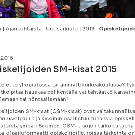
a
|
Ajankohtaista
|
Uutisarkisto
|
2019
|
Opiskelijoid
.2015
iskelijoiden SM-kisat 2015
eletko yliopistossa tai ammattikorkeakoulussa? Tykk
tko pitää hauskaa pelikentällä vai tähtäätkö kansain
ilemaan tai höntsäilemään!
elijoiden SM-kisat (OSM-kisat) ovat valtakunnallis
ruuskilpailut ja kisoihin osallistuu tuhansia opiskel
istoista ympäri Suomen. OSM-kisojen tarkoituksena 
a kilpailuformaatti opiskelijoille, joissa tärkeintä o