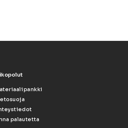
ikopolut
ateriaalipankki
ietosuoja
hteystiedot
nna palautetta