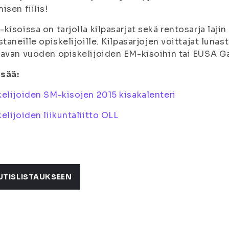
isen fiilis!
kisoissa on tarjolla kilpasarjat sekä rentosarja lajin
staneille opiskelijoille. Kilpasarjojen voittajat lun
aavan vuoden opiskelijoiden EM-kisoihin tai EUSA 
isää:
elijoiden SM-kisojen 2015 kisakalenteri
elijoiden liikuntaliitto OLL
UTISLISTAUKSEEN