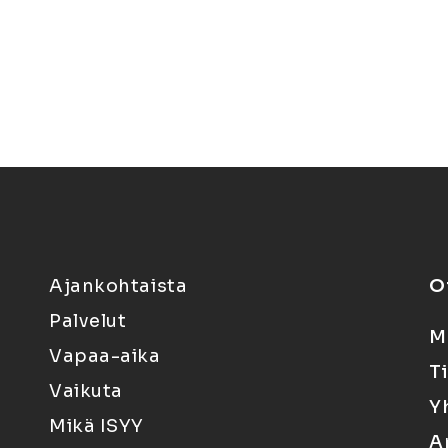
Ajankohtaista
O
Palvelut
M
Vapaa-aika
T
Vaikuta
Y
Mikä ISYY
A