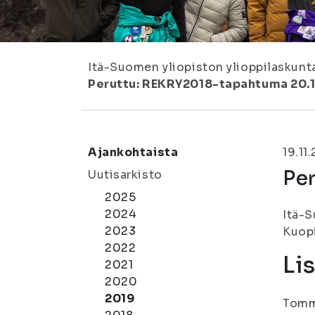
Itä-Suomen yliopiston ylioppilaskunt
Peruttu: REKRY2018-tapahtuma 20.1
Ajankohtaista
19.11
Pe
Uutisarkisto
2025
2024
Itä-S
2023
Kuopi
2022
Li
2021
2020
2019
Tommi