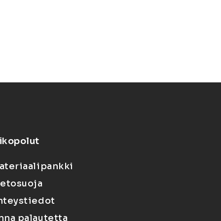
ikopolut
ateriaalipankki
ietosuoja
hteystiedot
nna palautetta