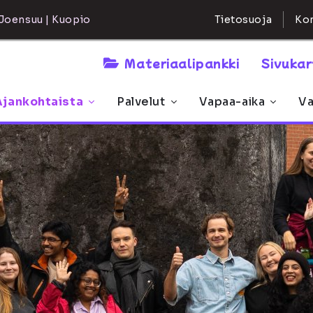
Kon
Joensuu | Kuopio
Tietosuoja
Materiaalipankki
Sivuka
Ajankohtaista
Palvelut
Vapaa-aika
Va