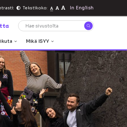
In English
trasti:
Tekstikoko:
rtta
ikuta
Mikä ISYY