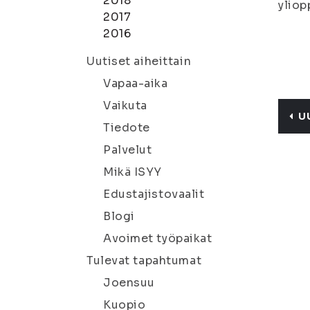
2018
yliop
2017
2016
Uutiset aiheittain
Vapaa-aika
Vaikuta
U
Tiedote
Palvelut
Mikä ISYY
Edustajistovaalit
Blogi
Avoimet työpaikat
Tulevat tapahtumat
Joensuu
Kuopio