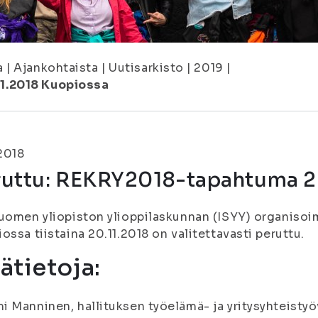
a
|
Ajankohtaista
|
Uutisarkisto
|
2019
|
1.2018 Kuopiossa
.2018
ruttu: REKRY2018-tapahtuma 2
uomen yliopiston ylioppilaskunnan (ISYY) organiso
ossa tiistaina 20.11.2018 on valitettavasti peruttu.
sätietoja:
 Manninen, hallituksen työelämä- ja yritysyhteisty