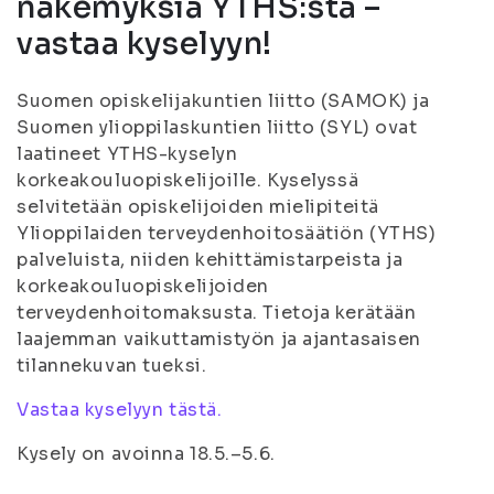
näkemyksiä YTHS:stä –
vastaa kyselyyn!
Suomen opiskelijakuntien liitto (SAMOK) ja
Suomen ylioppilaskuntien liitto (SYL) ovat
laatineet YTHS-kyselyn
korkeakouluopiskelijoille. Kyselyssä
selvitetään opiskelijoiden mielipiteitä
Ylioppilaiden terveydenhoitosäätiön (YTHS)
palveluista, niiden kehittämistarpeista ja
korkeakouluopiskelijoiden
terveydenhoitomaksusta. Tietoja kerätään
laajemman vaikuttamistyön ja ajantasaisen
tilannekuvan tueksi.
Vastaa kyselyyn tästä.
Kysely on avoinna 18.5.–5.6.