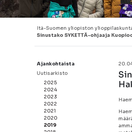
Itä-Suomen yliopiston ylioppilaskunt
Sinustako SYKETTÄ-ohjaaja Kuopioo
Ajankohtaista
20.0
Si
Uutisarkisto
Ha
2025
2024
2023
Haemm
2022
2021
Haem
2020
määrä
2019
ammat