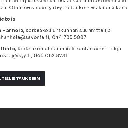
s ja itseohjautuva sekä omaat vastuuntuntoisen ase
an. Otamme sinuun yhteyttä touko-kesäkuun aikana.
ietoja
a Hanhela,
korkeakoululiikunnan suunnittelija
.hanhela@savonia.fi, 044 785 5087
 Risto,
korkeakoululiikunnan liikuntasuunnittelija
.risto@isyy.fi, 044 062 8731
UTISLISTAUKSEEN