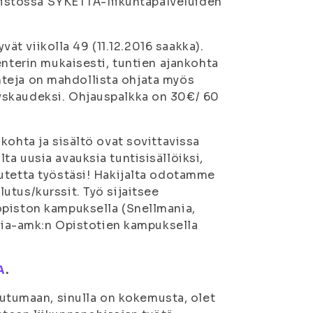
äristössä SYKETTÄ-liikuntapalveluiden
vät viikolla 49 (11.12.2016 saakka).
enterin mukaisesti, tuntien ajankohta
Tunteja on mahdollista ohjata myös
yskaudeksi. Ohjauspalkka on 30€/ 60
kohta ja sisältö ovat sovittavissa
a uusia avauksia tuntisisällöiksi,
utetta työstäsi! Hakijalta odotamme
utus/kurssit. Työ sijaitsee
opiston kampuksella (Snellmania,
onia-amk:n Opistotien kampuksella
A
.
outumaan, sinulla on kokemusta, olet