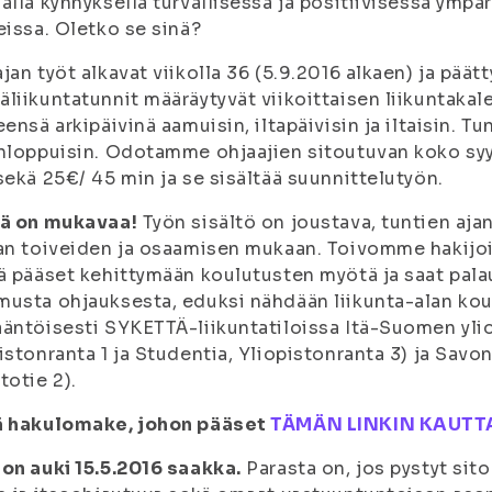
alla kynnyksellä turvallisessa ja positiivisessa ymp
eissa. Oletko se sinä?
jan työt alkavat viikolla 36 (5.9.2016 alkaen) ja päätty
liikuntatunnit määräytyvät viikoittaisen liikuntakal
eensä arkipäivinä aamuisin, iltapäivisin ja iltaisin. 
nloppuisin. Odotamme ohjaajien sitoutuvan koko sy
sekä 25€/ 45 min ja se sisältää suunnittelutyön.
lä on mukavaa!
Työn sisältö on joustava, tuntien ajan
an toiveiden ja osaamisen mukaan. Toivomme hakijoilt
ä pääset kehittymään koulutusten myötä ja saat pala
usta ohjauksesta, eduksi nähdään liikunta-alan koul
äntöisesti SYKETTÄ-liikuntatiloissa Itä-Suomen yli
istonranta 1 ja Studentia, Yliopistonranta 3) ja Sav
totie 2).
ä hakulomake, johon pääset
TÄMÄN LINKIN KAUTT
on auki 15.5.2016 saakka.
Parasta on, jos
pystyt sit