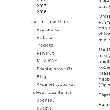
2018
matal
2017
puitt
2016
Ohjaa
Uutiset aiheittain
Ryhmä
on yl
Vapaa-aika
viiko
Vaikuta
min. 
Tiedote
Meil
Palvelut
hakij
Mikä ISYY
meill
kokem
Edustajistovaalit
pääsä
Blogi
Yliop
Avoimet työpaikat
(Opis
Tulevat tapahtumat
Täyt
Joensuu
Haku 
Kuopio