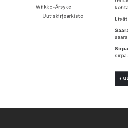
reipa
Wiikko-Ärsyke
kohta
Uutiskirjearkisto
Lisät
Saar
saara
Sirpa
sirpa
U