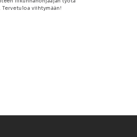
nteen
liikunnanohjaajan työtä
 Tervetuloa viihtymään!