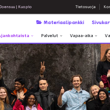
Kon
Joensuu | Kuopio
Tietosuoja
Materiaalipankki
Sivuka
Ajankohtaista
Palvelut
Vapaa-aika
Va