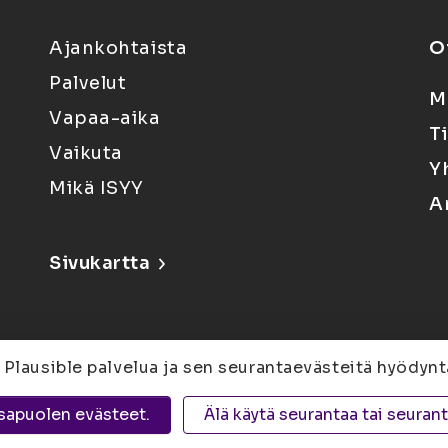
Ajankohtaista
O
Palvelut
M
Vapaa-aika
T
Vaikuta
Y
Mikä ISYY
A
Sivukartta
 Plausible palvelua ja sen seurantaevästeitä hyödynt
6, 80100 Joensuu |
Kuopio
Yliopistonranta 15,
sapuolen evästeet.
Älä käytä seurantaa tai seuran