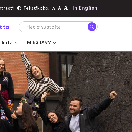
In English
trasti:
Tekstikoko:
rtta
ikuta
Mikä ISYY