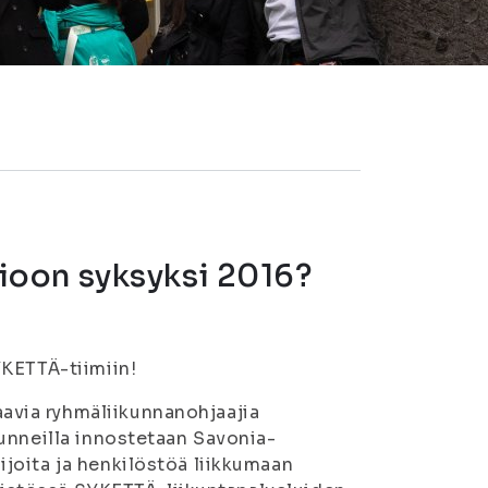
oon syksyksi 2016?
YKETTÄ-tiimiin!
via ryhmäliikunnanohjaajia
unneilla innostetaan Savonia-
joita ja henkilöstöä liikkumaan