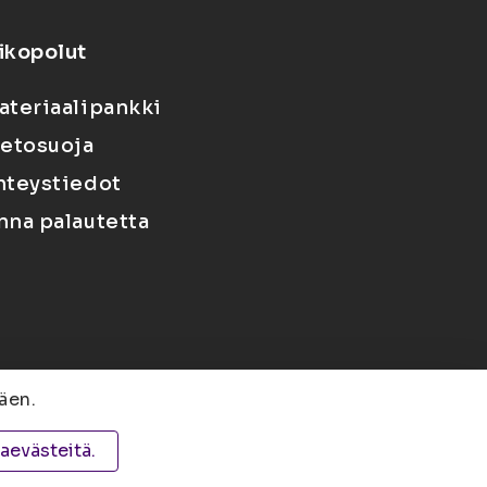
ikopolut
ateriaalipankki
ietosuoja
hteystiedot
nna palautetta
äen.
 PL 1627, 70211 Kuopio
taevästeitä.