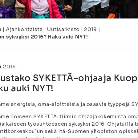
a
|
Ajankohtaista
|
Uutisarkisto
|
2019
|
n syksyksi 2016? Haku auki NYT!
4.2016
nustako SYKETTÄ-ohjaaja Kuopi
ku auki NYT!
e energisia, oma-aloitteisia ja osaavia tyyppejä S
me iloiseen SYKETTÄ-tiimiin ohjaajakokemusta omaa
aikaiseen työsuhteeseen syksyksi 2016. Ohjatuilla t
tikorkeakoulun sekä Itä-Suomen yliopiston opiskeli