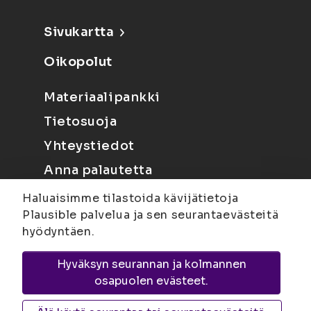
Sivukartta
Oikopolut
Materiaalipankki
Tietosuoja
Yhteystiedot
Anna palautetta
Haluaisimme tilastoida kävijätietoja
Plausible palvelua ja sen seurantaevästeitä
hyödyntäen.
Hyväksyn seurannan ja kolmannen
Joensuu
Suvantokatu 6, 80100 Joensuu |
osapuolen evästeet.
Kuopio
Yliopistonranta 15, PL 1627, 70211