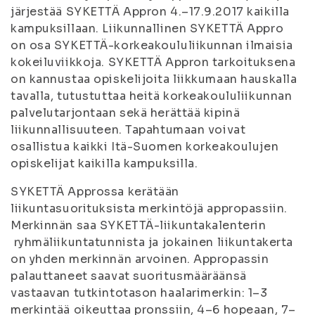
järjestää SYKETTÄ Appron 4.–17.9.2017 kaikilla
kampuksillaan. Liikunnallinen SYKETTÄ Appro
on osa SYKETTÄ-korkeakoululiikunn
an ilmaisia
kokeiluviikkoja. SYKETTÄ Appron tarkoituksena
on kannustaa opiskelijoita liikkumaan hauskalla
tavalla, tutustuttaa heitä korkeakoululiikunnan
palvelutarjontaan sekä herättää kipinä
liikunnallisuuteen. Tapahtumaan voivat
osallistua kaikki Itä-Suomen korkeakoulujen
opiskelijat kaikilla kampuksilla.
SYKETTÄ Approssa kerätään
liikuntasuorituksista merkintöjä appropassiin.
Merkinnän saa SYKETTÄ-liikuntakalenterin
ryhmäliikuntatunnista ja jokainen liikuntakerta
on yhden merkinnän arvoinen. Appropassin
palauttaneet saavat suori
tusmääräänsä
vastaavan tutkintotason haalarimerkin: 1–3
merkintää oikeuttaa pronssiin, 4–6 hopeaan, 7–