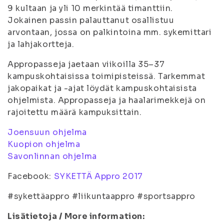
9 kultaan ja yli 10 merkintää timanttiin.
Jokainen passin palauttanut osallistuu
arvontaan, jossa on palkintoina mm. sykemittari
ja lahjakortteja.
Appropasseja jaetaan viikoilla 35–37
kampuskohtaisissa toimipisteissä. Tarkemmat
jakopaikat ja -ajat löydät kampuskohtaisista
ohjelmista. Appropasseja ja haalarimekkejä on
rajoitettu määrä kampuksittain.
Joensuun ohjelma
Kuopion ohjelma
Savonlinnan ohjelma
Facebook:
SYKETTÄ Appro 2017
#sykettäappro #liikuntaappro #sportsappro
Lisätietoja / More information: