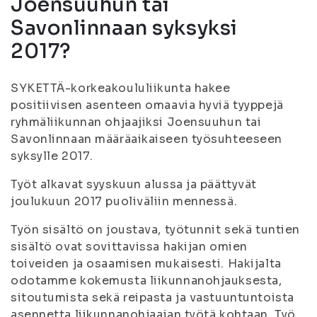
Joensuuhun tai
Savonlinnaan syksyksi
2017?
SYKETTÄ-korkeakoululiikunta hakee
positiivisen asenteen omaavia hyviä tyyppejä
ryhmäliikunnan ohjaajiksi Joensuuhun tai
Savonlinnaan määräaikaiseen työsuhteeseen
syksylle 2017.
Työt alkavat syyskuun alussa ja päättyvät
joulukuun 2017 puoliväliin mennessä.
Työn sisältö on joustava, työtunnit sekä tuntien
sisältö ovat sovittavissa hakijan omien
toiveiden ja osaamisen mukaisesti. Hakijalta
odotamme kokemusta liikunnanohjauksesta,
sitoutumista sekä reipasta ja vastuuntuntoista
asennetta liikunnanohjaajan työtä kohtaan. Työ