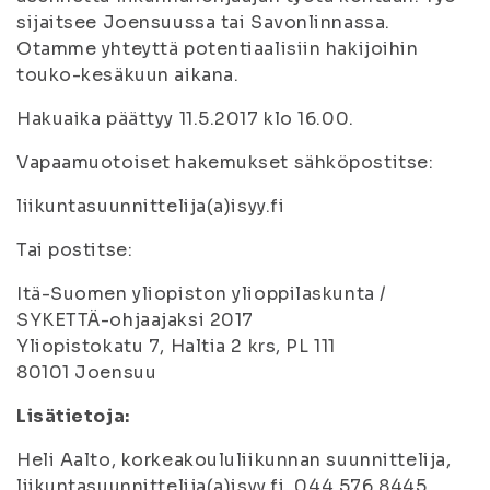
sijaitsee Joensuussa tai Savonlinnassa.
Otamme yhteyttä potentiaalisiin hakijoihin
touko-kesäkuun aikana.
Hakuaika päättyy 11.5.2017 klo 16.00.
Vapaamuotoiset hakemukset sähköpostitse:
liikuntasuunnittelija(a)isyy.fi
Tai postitse:
Itä-Suomen yliopiston ylioppilaskunta /
SYKETTÄ-ohjaajaksi 2017
Yliopistokatu 7, Haltia 2 krs, PL 111
80101 Joensuu
Lisätietoja:
Heli Aalto, korkeakoululiikunnan suunnittelija,
liikuntasuunnittelija(a)isyy.fi, 044 576 8445