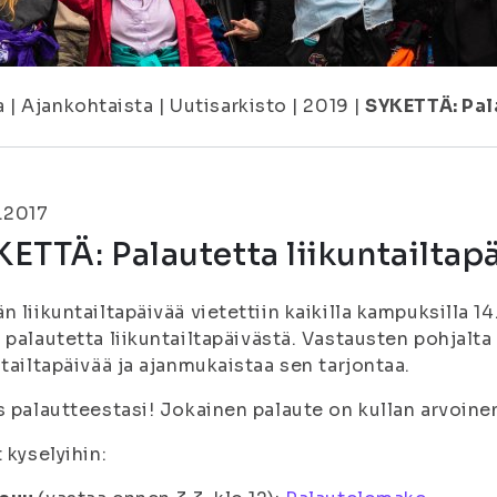
a
|
Ajankohtaista
|
Uutisarkisto
|
2019
|
SYKETTÄ: Pal
.2017
ETTÄ: Palautetta liikuntailtap
n liikuntailtapäivää vietettiin kaikilla kampuksilla 1
a
palautetta
liikuntailtapäivästä. Vastaust
en pohjalta
ntailtapäivää ja ajanmukaistaa sen tarjontaa.
s palautteestasi! Jokainen palaute on kullan arvoine
t kyselyihin: