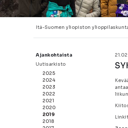
Itä-Suomen yliopiston ylioppilaskunt
Ajankohtaista
21.02
SYK
Uutisarkisto
2025
2024
Kevää
2023
anta
2022
liiku
2021
Kiito
2020
2019
Linki
2018