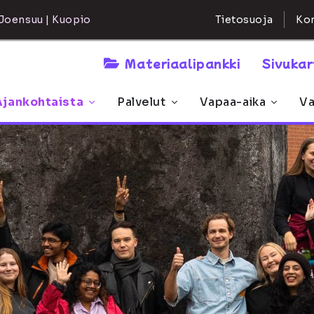
Kon
Joensuu | Kuopio
Tietosuoja
Materiaalipankki
Sivuka
Ajankohtaista
Palvelut
Vapaa-aika
Va