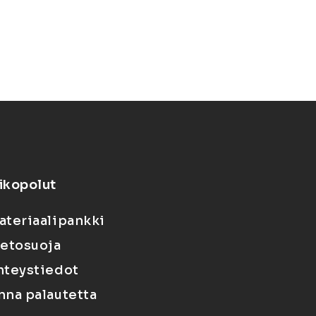
ikopolut
ateriaalipankki
ietosuoja
hteystiedot
nna palautetta