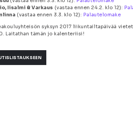
suu
(vastaa ennen 3.3. klo 12):
Palautelomake
o, Iisalmi & Varkaus
(vastaa ennen 24.2. klo 12):
Pal
nlinna
(vastaa ennen 3.3. klo 12):
Palautelomake
akouluyhteisön syksyn 2017 liikuntailtapäivää vietetä
0. Laitathan tämän jo kalenteriisi!
UTISLISTAUKSEEN