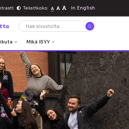
In English
trasti:
Tekstikoko:
rtta
ikuta
Mikä ISYY