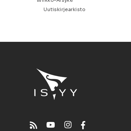
Wiikko-Ärsyke
Uutiskirjearkisto