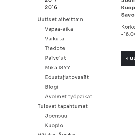
2017
Joen
2016
Kuopi
Savo
Uutiset aiheittain
Korke
Vapaa-aika
-16.0
Vaikuta
Tiedote
Palvelut
U
Mikä ISYY
Edustajistovaalit
Blogi
Avoimet työpaikat
Tulevat tapahtumat
Joensuu
Kuopio