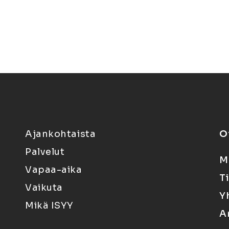
Ajankohtaista
O
Palvelut
M
Vapaa-aika
T
Vaikuta
Y
Mikä ISYY
A