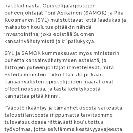
näkökulmasta. Opiskelijajärjestöjen
puheenjohtajat Toni Asikainen (SAMOK) ja Piia
Kuosmanen (SYL) muistuttavat, että laadukas ja
maksuton koulutus pitääkin nähdä
investointina, joka edistää Suomen
kansainvälistymistä ja kilpailukykyä.
SYL ja SAMOK kummeksuvat myös ministerin
puhetta kansainvälistymisen esteistä, ja
liittojen puheenjohtajat ihmettelevät, mitä
esteitä ministeri tarkoittaa. Jo pitkään
kansainvälisten opiskelijoiden määrät ovat
olleet nousussa, ja tästä kehityksestä
kannattaa pitää kiinni.
“Väestö ikääntyy ja tämänhetkisestä vaikeasta
taloustilanteesta riippumatta tarvitsemme
tulevaisuudessa riittävästi koulutettua
työvoimaa, jotta selviämme kestävyysvajeesta.