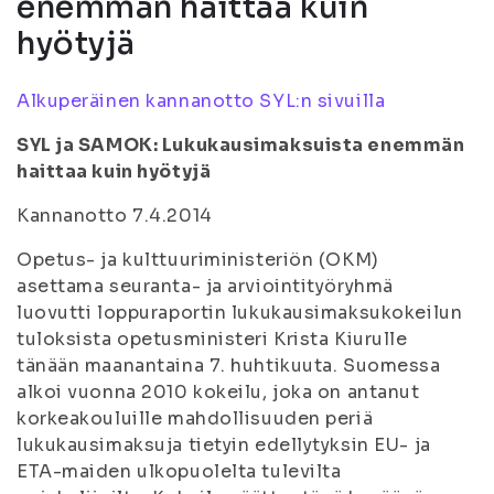
enemmän haittaa kuin
hyötyjä
Alkuperäinen kannanotto SYL:n sivuilla
SYL ja SAMOK: Lukukausimaksuista enemmän
haittaa kuin hyötyjä
Kannanotto 7.4.2014
Opetus- ja kulttuuriministeriön (OKM)
asettama seuranta- ja arviointityöryhmä
luovutti loppuraportin lukukausimaksukokeilun
tuloksista opetusministeri Krista Kiurulle
tänään maanantaina 7. huhtikuuta. Suomessa
alkoi vuonna 2010 kokeilu, joka on antanut
korkeakouluille mahdollisuuden periä
lukukausimaksuja tietyin edellytyksin EU- ja
ETA-maiden ulkopuolelta tulevilta