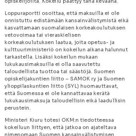
opiskelijoilta. Kokeilu päättyy tänä keväänä.
Loppuraportti osoittaa, että maksuilla ei ole
onnistuttu edistämään kansainvälistymistä eikä
kasvattamaan suomalaisen korkeakoulutuksen
vetovoimaa tai vieraskielisen
korkeakoulutuksen laatua, joita opetus- ja
kulttuuriministeriö on kokeilun aikana halunnut
tarkastella. Lisäksi kokeilun mukaan
lukukausimaksuilla ei olla saavutettu
taloudellista tuottoa tai säästöjä. Suomen
opiskelijakuntien liitto – SAMOK ry ja Suomen
ylioppilaskuntien liitto (SYL) huomauttavat,
että Suomessa ei ole kannattavaa kerätä
lukukausimaksuja taloudellisin eikä laadullisin
perustein.
Ministeri Kiuru totesi OKM:n tiedotteessa
kokeiluun liittyen, että jatkoa on ajateltava
nimenomaan Suomen kansainvälistymisen