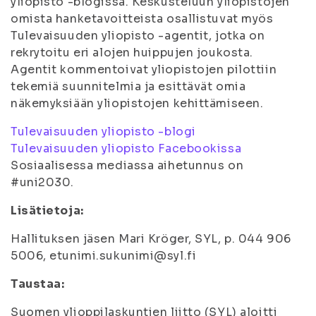
yliopisto -blogissa. Keskusteluun yliopistojen
omista hanketavoitteista osallistuvat myös
Tulevaisuuden yliopisto -agentit, jotka on
rekrytoitu eri alojen huippujen joukosta.
Agentit kommentoivat yliopistojen pilottiin
tekemiä suunnitelmia ja esittävät omia
näkemyksiään yliopistojen kehittämiseen.
Tulevaisuuden yliopisto -blogi
Tulevaisuuden yliopisto Facebookissa
Sosiaalisessa mediassa aihetunnus on
#uni2030.
Lisätietoja:
Hallituksen jäsen Mari Kröger, SYL, p. 044 906
5006, etunimi.sukunimi@syl.fi
Taustaa:
Suomen ylioppilaskuntien liitto (SYL) aloitti