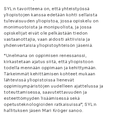
SYL:n tavoitteena on, että yhteistyössä
yliopistojen kanssa edetään kohti sellaista
tulevaisuuden yliopistoa, jossa opiskelu on
monimuotoista ja monipuolista, ja jossa
opiskelijat eivät ole pelkästään tiedon
vastaanottajia, vaan aidosti aktiivisia ja
yhdenvertaisia yliopistoyhteisön jäseniä.
“Unelmana on oppimisen renessanssi,
kirkastetaan ajatus siitä, että yliopistoon
todella mennään oppimaan ja kehittymään.
Tärkeimmät kehittämisen kohteet mukaan
lähtevissä yliopistoissa lienevät
oppimisympäristöjen uudelleen ajattelussa ja
toteuttamisessa, saavutettavuuden ja
esteettömyyden lisäämisessä sekä
opetusteknologioiden ratkaisuissa”, SYL:n
hallituksen jäsen Mari Kröger sanoo.