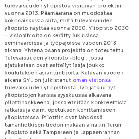
tulevaisuuden yliopistoa visioivan projektin
vuonna 2013. Päämääränä on muodostaa
kokonaiskuvaa siitä, miltä tulevaisuuden
yliopisto näyttää vuonna 2030. Yliopisto 2030
– visioaihioita on kerätty lukuisissa
seminaareissa ja työpajoissa vuoden 2013
aikana. Yhtenä osana projektia on toteutettu
Tulevaisuuden yliopisto -blogi, jossa
ajatuksiaan ovat esitellyt laaja joukko
koulutuksen asiantuntijoita. Kuluvan vuoden
aikana SYL on julkistanut
oman visionsa
tulevaisuuden yliopistosta. Työ jatkuu nyt
yliopistojen kanssa syyskuussa alkavana
pilottihankkeena, jossa etsitään konkreettisia
ratkaisuja esim. opetuksen kehittämiseen
yliopistoissa. Pilottiin ovat lähdössä
tämänhetkisen tiedon mukaan ainakin Turun
yliopisto sekä Tampereen ja Lappeenrannan