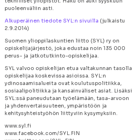
teknilliset yliopistot. Haku on auki syyskuun
puoleenväliin asti.
Alkuperäinen tiedote SYL:n sivuilla
(
julkaistu
2.9.2014)
Suomen ylioppilaskuntien liitto (SYL) ry on
opiskelijajärjestö, joka edustaa noin 135 000
perus- ja jatkotutkinto-opiskelijaa.
SYL valvoo opiskelijan etua valtakunnan tasolla
opiskelijaa koskevissa asioissa. SYL:n
ydinosaamisalueita ovat koulutuspolitiikka,
sosiaalipolitiikka ja kansainväliset asiat. Lisäksi
SYL:ssä paneudutaan työelämään, tasa-arvoon
ja yhdenvertaisuuteen, ympäristöön ja
kehitysyhteistyöhön liittyviin kysymyksiin.
www.syl.fi
www.facebook.com/SYL.FIN