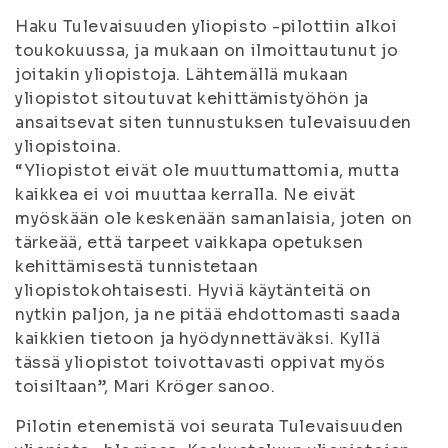
Haku Tulevaisuuden yliopisto -pilottiin alkoi
toukokuussa, ja mukaan on ilmoittautunut jo
joitakin yliopistoja. Lähtemällä mukaan
yliopistot sitoutuvat kehittämistyöhön ja
ansaitsevat siten tunnustuksen tulevaisuuden
yliopistoina.
“Yliopistot eivät ole muuttumattomia, mutta
kaikkea ei voi muuttaa kerralla. Ne eivät
myöskään ole keskenään samanlaisia, joten on
tärkeää, että tarpeet vaikkapa opetuksen
kehittämisestä tunnistetaan
yliopistokohtaisesti. Hyviä käytänteitä on
nytkin paljon, ja ne pitää ehdottomasti saada
kaikkien tietoon ja hyödynnettäväksi. Kyllä
tässä yliopistot toivottavasti oppivat myös
toisiltaan”, Mari Kröger sanoo.
Pilotin etenemistä voi seurata Tulevaisuuden