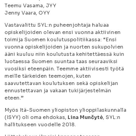
Teemu Vasama, JYY
Jenny Vaara, OYY
Vastavalittu SYL:n puheenjohtaja haluaa
opiskelijoiden olevan ensi vuonna aktiivinen
toimija Suomen koulutuspolitiikassa: “Ensi
vuonna opiskelijoiden ja nuorten sukupolvien
ääni kuuluu niin koulutusta kehitettäessä kuin
luotaessa Suomen suuntaa taas seuraaviksi
vuosiksi eteenpäin. Teemme aktiivisesti työtä
meille tärkeiden teemojen, kuten
saavutettavan koulutuksen sekä opiskelijan
ennustettavan ja vakaan tukijärjestelmän
eteen.”
Myös Itä-Suomen yliopiston ylioppilaskunnalla
(ISYY) oli oma ehdokas,
Lina Munčytė
, SYL:n
hallitukseen vuodelle 2018.