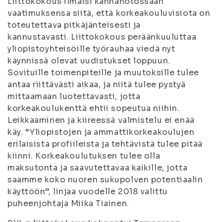
Liittokokous ilmaisi kannanotossaan
vaatimuksensa siitä, että korkeakouluvisiota on
toteutettava pitkäjänteisesti ja
kannustavasti. Liittokokous peräänkuuluttaa
yliopistoyhteisöille työrauhaa viedä nyt
käynnissä olevat uudistukset loppuun.
Sovituille toimenpiteille ja muutoksille tulee
antaa riittävästi aikaa, ja niitä tulee pystyä
mittaamaan luotettavasti, jotta
korkeakoulukenttä ehtii sopeutua niihin.
Leikkaaminen ja kiireessä valmistelu ei enää
käy. “Yliopistojen ja ammattikorkeakoulujen
erilaisista profiileista ja tehtävistä tulee pitää
kiinni. Korkeakoulutuksen tulee olla
maksutonta ja saavutettavaa kaikille, jotta
saamme koko nuoren sukupolven potentiaalin
käyttöön”, linjaa vuodelle 2018 valittu
puheenjohtaja Miika Tiainen.