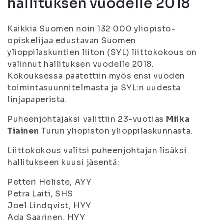
hallituksen vuodelle 2018
Kaikkia Suomen noin 132 000 yliopisto-
opiskelijaa edustavan Suomen
ylioppilaskuntien liiton (SYL) liittokokous on
valinnut hallituksen vuodelle 2018.
Kokouksessa päätettiin myös ensi vuoden
toimintasuunnitelmasta ja SYL:n uudesta
linjapaperista.
Puheenjohtajaksi valittiin 23-vuotias
Miika
Tiainen
Turun yliopiston ylioppilaskunnasta.
Liittokokous valitsi puheenjohtajan lisäksi
hallitukseen kuusi jäsentä:
Petteri Heliste, AYY
Petra Laiti, SHS
Joel Lindqvist, HYY
Ada Saarinen, HYY