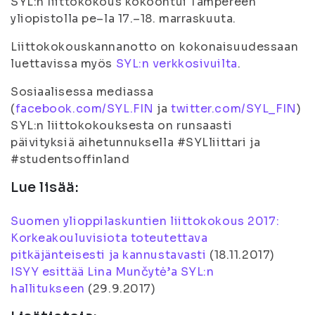
SYL:n liittokokous kokoontui Tampereen
yliopistolla pe–la 17.–18. marraskuuta.
Liittokokouskannanotto on kokonaisuudessaan
luettavissa myös
SYL:n verkkosivuilta
.
Sosiaalisessa mediassa
(
facebook.com/SYL.FIN
ja
twitter.com/SYL_FIN
)
SYL:n liittokokouksesta on runsaasti
päivityksiä aihetunnuksella #SYLliittari ja
#studentsoffinland
Lue lisää:
Suomen ylioppilaskuntien liittokokous 2017:
Korkeakouluvisiota toteutettava
pitkäjänteisesti ja kannustavasti
(
18.11.2017
)
ISYY esittää Lina Munčytė’a SYL:n
hallitukseen
(
29.9.2017
)