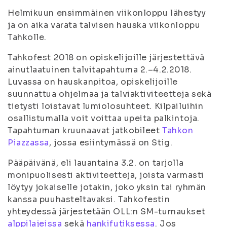
Helmikuun ensimmäinen viikonloppu lähestyy
ja on aika varata talvisen hauska viikonloppu
Tahkolle.
Tahkofest 2018 on opiskelijoille järjestettävä
ainutlaatuinen talvitapahtuma 2.–4.2.2018.
Luvassa on hauskanpitoa, opiskelijoille
suunnattua ohjelmaa ja talviaktiviteetteja sekä
tietysti loistavat lumiolosuhteet. Kilpailuihin
osallistumalla voit voittaa upeita palkintoja.
Tapahtuman kruunaavat jatkobileet
Tahkon
Piazzassa
, jossa esiintymässä on Stig.
Pääpäivänä, eli lauantaina 3.2. on tarjolla
monipuolisesti aktiviteetteja, joista varmasti
löytyy jokaiselle jotakin, joko yksin tai ryhmän
kanssa puuhasteltavaksi. Tahkofestin
yhteydessä järjestetään OLL:n SM-turnaukset
alppilajeissa
sekä
hankifutiksessa
. Jos