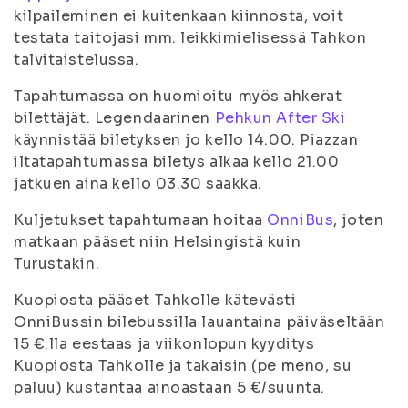
kilpaileminen ei kuitenkaan kiinnosta, voit
testata taitojasi mm. leikkimielisessä Tahkon
talvitaistelussa.
Tapahtumassa on huomioitu myös ahkerat
bilettäjät. Legendaarinen
Pehkun After Ski
käynnistää biletyksen jo kello 14.00. Piazzan
iltatapahtumassa biletys alkaa kello 21.00
jatkuen aina kello 03.30 saakka.
Kuljetukset tapahtumaan hoitaa
OnniBus
, joten
matkaan pääset niin Helsingistä kuin
Turustakin.
Kuopiosta pääset Tahkolle kätevästi
OnniBussin bilebussilla lauantaina päiväseltään
15 €:lla eestaas ja viikonlopun kyyditys
Kuopiosta Tahkolle ja takaisin (pe meno, su
paluu) kustantaa ainoastaan 5 €/suunta.