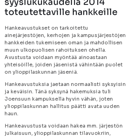
syyslukukaudella 2014
toteutettaville hankkeille
Hankeavustukset on tarkoitettu
ainejärjestöjen, kerhojen ja kampusjärjestöjen
hankkeiden tukemiseen oman ja mahdollisen
muun ulkopuolisen rahoituksen ohella.
Avustusta voidaan myöntää ainoastaan
yhteisöille, joiden jäsenistä vähintään puolet
on ylioppilaskunnan jäseniä.
Hankeavustuksia jaetaan normaalisti syksyisin
ja keväisin. Tänä syksynä hakemuksia tuli
Joensuun kampuksella hyvin vähän, joten
ylioppilaskunnan hallitus päätti avata uuden
haun.
Hankeavustusta voidaan hakea mm. järjestön
julkaisuun, ylioppilaskunnan tilavuokriin,