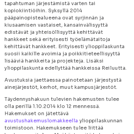
tapahtuman järjestämistä varten tai
kopiokiintiöihin. Syksyllä 2014
pääpainopistealueena ovat syrjinnän ja
kiusaamisen vastaiset, kansainvälisyyttä
edistävät ja yhteisöllisyyttä kehittävät
hankkeet sekä erityisesti työelämätaitoja
kehittävät hankkeet. Erityisesti ylioppilaskunta
suosii kaikille avoimia ja poikkitieteellisyyttä
lisääviä hankkeita ja projekteja. Lisäksi
ylioppilaskunta edellyttää hankkeissa Reiluutta.
Avustuksia jaettaessa painotetaan järjestystä
ainejärjestöt, kerhot, muut kampusjärjestöt.
Täydennyshakuun tulevien hakemusten tulee
olla perillä 1.10.2014 klo 12 mennessä.
Hakemukset on jätettävä
avustushakemuslomakkeella
ylioppilaskunnan
toimistoon. Hakemukseen tulee liittää