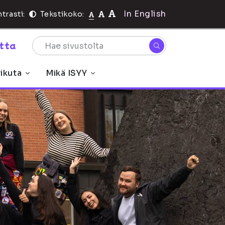
In English
trasti:
Tekstikoko:
rtta
ikuta
Mikä ISYY