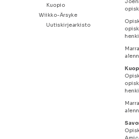
Joens
Kuopio
opisk
Wiikko-Ärsyke
Opisk
Uutiskirjearkisto
opisk
henki
Marra
alen
Kuop
Opisk
opisk
henki
Marra
alen
Savo
Opisk
Amica