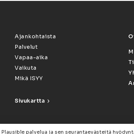
Ajankohtaista
O
Palvelut
M
Vapaa-aika
T
Vaikuta
Y
Mikä ISYY
A
Sivukartta
 Plausible palvelua ja sen seurantaevästeitä hyödynt