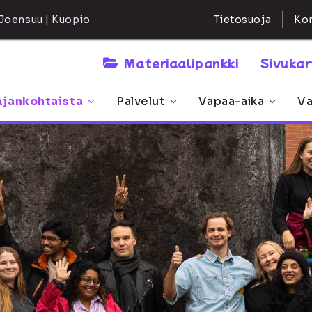
Kon
Joensuu | Kuopio
Tietosuoja
Materiaalipankki
Sivuka
Ajankohtaista
Palvelut
Vapaa-aika
Va