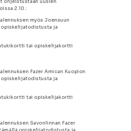
t ohjeistustaan uusien
issa 2.10.:
ja-alennuksen myös Joensuun
 opiskelijatodistusta ja
tukikortti tai opiskelijakortti
ja-alennuksen Fazer Amican Kuopion
 opiskelijatodistusta ja
tukikortti tai opiskelijakortti
a-alennuksen Savonlinnan Fazer
ämällä opiskelijatodistusta ja