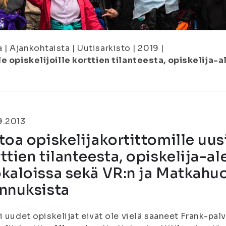
a
|
Ajankohtaista
|
Uutisarkisto
|
2019
|
le opiskelijoille korttien tilanteesta, opiskelija
9.2013
toa opiskelijakortittomille uusi
ttien tilanteesta, opiskelija-a
kaloissa sekä VR:n ja Matkahu
nnuksista
i uudet opiskelijat eivät ole vielä saaneet Frank-pal