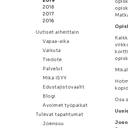
2019
opisk
2018
opisk
2017
Matka
2016
Opis
Uutiset aiheittain
Kaikk
Vapaa-aika
viikk
Vaikuta
kortt
opisk
Tiedote
Palvelut
Mikäl
Mikä ISYY
Hotma
Edustajistovaalit
kopio
Blogi
Osa s
Avoimet työpaikat
Uusi
Tulevat tapahtumat
Joen
Joensuu