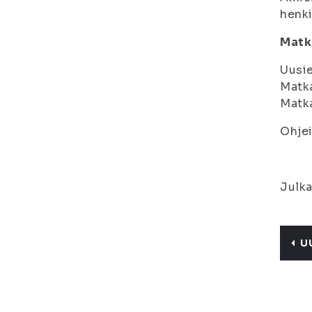
henki
Matk
Uusie
Matka
Matka
Ohjei
Julka
U