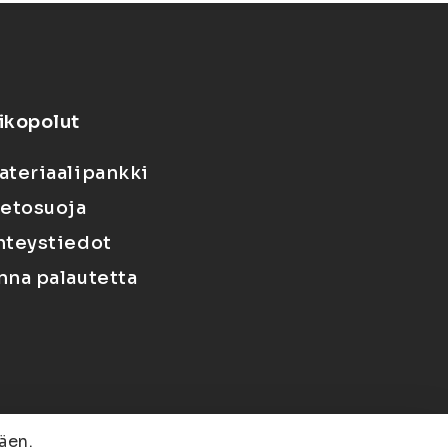
ikopolut
ateriaalipankki
ietosuoja
hteystiedot
nna palautetta
äen.