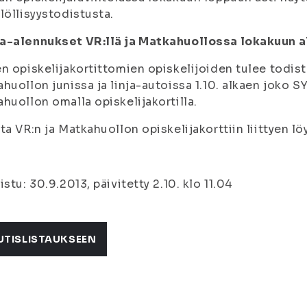
löllisyystodistusta.
a-alennukset VR:llä ja Matkahuollossa lokakuun a
n opiskelijakortittomien opiskelijoiden tulee todist
huollon junissa ja linja-autoissa 1.10. alkaen joko SYL
huollon omalla opiskelijakortilla.
ta VR:n ja Matkahuollon opiskelijakorttiin liittyen lö
istu: 30.9.201
3,
päivitetty 2.10. klo 11.04
UTISLISTAUKSEEN