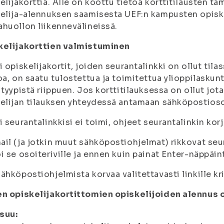
elijakorttia. Alle on koottu tietoa korttitilausten t
elija-alennuksen saamisesta UEF:n kampusten opiskel
huollon liikennevälineissä.
kelijakorttien valmistuminen
i opiskelijakortit, joiden seurantalinkki on ollut til
oa, on saatu tulostettua ja toimitettua ylioppilaskunt
ityypistä riippuen. Jos korttitilauksessa on ollut jota
elijan tilauksen yhteydessä antamaan sähköpostios
i seurantalinkkisi ei toimi, ohjeet seurantalinkin ko
il (ja jotkin muut sähköpostiohjelmat) rikkovat seuran
i se osoiteriville ja ennen kuin painat Enter-näppäintä
ähköpostiohjelmista korvaa valitettavasti linkille krii
en opiskelijakortittomien opiskelijoiden alennus 
suu: