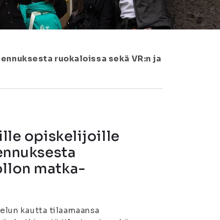
-alennuksesta ruokaloissa sekä VR:n ja
lle opiskelijoille
lennuksesta
ollon matka-
velun kautta tilaamaansa