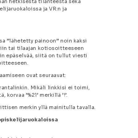
ämän hetkisestä tilanteesta sekä
ijaruokaloissa ja VR:n ja
assa ”lähetetty painoon” noin kaksi
iin tai tilaajan kotiosoitteeseen
in epäselvää, siitä on tullut viesti
oitteeseen.
rjaamiseen ovat seuraavat:
talinkin. Mikäli linkkisi ei toimi,
, korvaa ’%21’ merkillä ’!’.
ttisen merkin yllä mainitulla tavalla.
opiskelijaruokaloissa