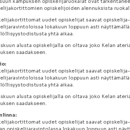
uun kampuksen opiskelijaruokalat ovat tarkentanee
elijakortittomien opiskelijoiden alennuksista ruokalo
elijakortittomat uudet opiskelijat saavat opiskeli
elijaravintoloissa lokakuun loppuun asti näyttämällä
löllisyystodistusta yhtä aikaa.
skuun alusta opiskelijalla on oltava joko Kelan ateria
nuksen saadakseen.
io:
elijakortittomat uudet opiskelijat saavat opiskeli
elijaravintoloissa lokakuun loppuun asti näyttämällä
löllisyystodistusta yhtä aikaa.
skuun alusta opiskelijalla on oltava joko Kelan ateria
nuksen saadakseen.
nlinna:
elijakortittomat uudet opiskelijat saavat opiskelij
n opiskelijaravintolassa lokakuun loppuun asti näytt