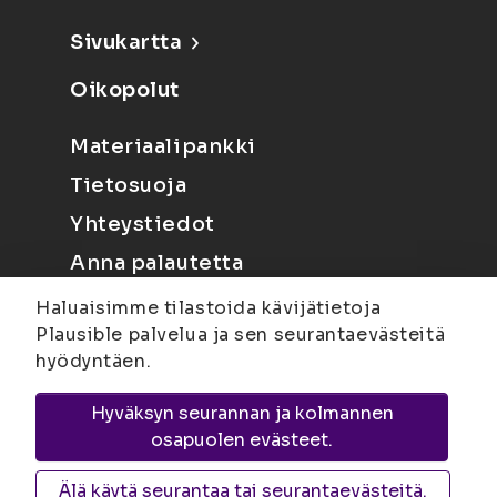
Sivukartta
Oikopolut
Materiaalipankki
Tietosuoja
Yhteystiedot
Anna palautetta
Haluaisimme tilastoida kävijätietoja
Plausible palvelua ja sen seurantaevästeitä
hyödyntäen.
Hyväksyn seurannan ja kolmannen
Joensuu
Suvantokatu 6, 80100 Joensuu |
osapuolen evästeet.
Kuopio
Yliopistonranta 15, PL 1627, 70211
Kuopio
Älä käytä seurantaa tai seurantaevästeitä.