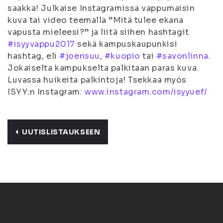
saakka! Julkaise Instagramissa vappumaisin
kuva tai video teemalla ”Mitä tulee ekana
vapusta mieleesi?” ja liitä siihen hashtagit
#
isyyvappu2017
sekä kampuskaupunkisi
hashtag, eli
#
joensuu
,
#
kuopio
tai
#
savonlinna
.
Jokaiselta kampukselta palkitaan paras kuva.
Luvassa huikeita palkintoja! Tsekkaa myös
ISYY:n Instagram:
www.instagram.com/isyyuef/
UUTISLISTAUKSEEN