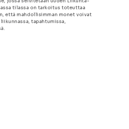
e, jossa selvitetään uuden Liikunta-
sa tilassa on tarkoitus toteuttaa
on, että mahdollisimman monet voivat
 liikunnassa, tapahtumissa,
ä.