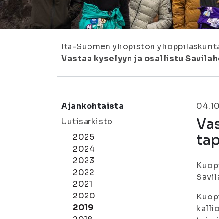
Itä-Suomen yliopiston ylioppilaskunt
Vastaa kyselyyn ja osallistu Savila
Ajankohtaista
04.1
Vas
Uutisarkisto
ta
2025
2024
2023
Kuopi
2022
Savil
2021
2020
Kuopi
2019
kalli