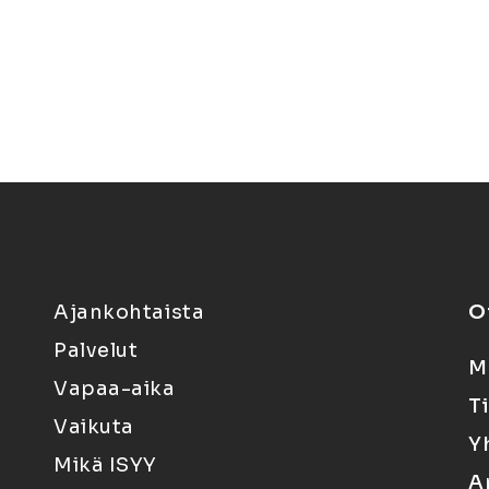
Ajankohtaista
O
Palvelut
M
Vapaa-aika
T
Vaikuta
Y
Mikä ISYY
A