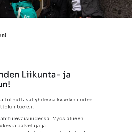
un!
ahden Liikunta- ja
un!
a toteuttavat yhdessä kyselyn uuden
telun tueksi.
 lähitulevaisuudessa. Myös alueen
ukevia palveluja ja