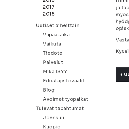
2018
toimi
2017
ja ta
2016
myös 
hyödy
Uutiset aiheittain
opisk
Vapaa-aika
Vast
Vaikuta
Kysel
Tiedote
Palvelut
Mikä ISYY
U
Edustajistovaalit
Blogi
Avoimet työpaikat
Tulevat tapahtumat
Joensuu
Kuopio