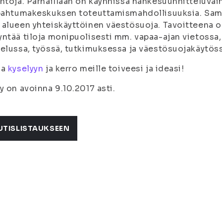
ntoja. Parhaillaan on käynnissä hankesuunnitteluvaih
pahtumakeskuksen toteuttamismahdollisuuksia. Samas
alueen yhteiskäyttöinen väestösuoja. Tavoitteena 
ntää tiloja monipuolisesti mm. vapaa-ajan vietossa,
elussa, työssä, tutkimuksessa ja väestösuojakäytöss
aa
kyselyyn
ja kerro meille toiveesi ja ideasi!
y on avoinna 9.10.2017 asti.
UTISLISTAUKSEEN