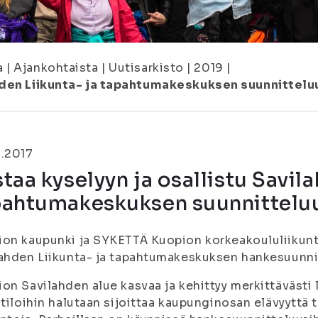
a
|
Ajankohtaista
|
Uutisarkisto
|
2019
|
hden Liikunta- ja tapahtumakeskuksen suunnittelu
0.2017
taa kyselyyn ja osallistu Savil
pahtumakeskuksen suunnittelu
on kaupunki ja SYKETTÄ Kuopion korkeakoululiikunt
ahden Liikunta- ja tapahtumakeskuksen hankesuunnit
on Savilahden alue kasvaa ja kehittyy merkittävästi
otiloihin halutaan sijoittaa kaupunginosan elävyyttä t