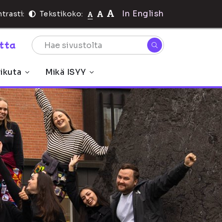
In English
trasti:
Tekstikoko:
rtta
ikuta
Mikä ISYY