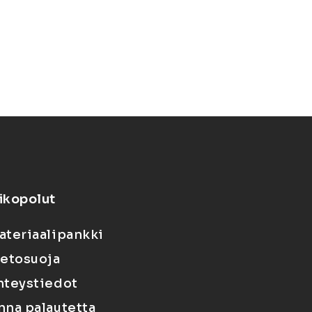
ikopolut
ateriaalipankki
ietosuoja
hteystiedot
nna palautetta