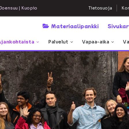
Kon
Joensuu | Kuopio
Tietosuoja
Materiaalipankki
Sivuka
Ajankohtaista
Palvelut
Vapaa-aika
Va