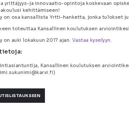
a yrittäjyys-ja innovaatio-opintoja koskevaan opiske
akoulusi kehittämiseen!
y on osa kansallista Yrtti-hanketta, jonka tulokset j
een toteuttaa Kansallinen koulutuksen arviointikesk
y on auki lokakuun 2017 ajan.
Vastaa kyselyyn
.
tietoja:
intiasiantuntija, Kansallinen koulutuksen arviointik
imi.sukunimi@karvi.fi)
UTISLISTAUKSEEN