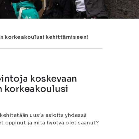
an korkeakoulusi kehittämiseen!
pintoja koskevaan
n korkeakoulusi
 kehitetään uusia asioita yhdessä
et oppinut ja mitä hyötyä olet saanut?