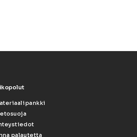
ikopolut
ateriaalipankki
ietosuoja
hteystiedot
nna palautetta