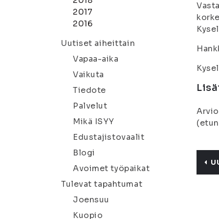
2018
Vasta
2017
korke
2016
Kysel
Uutiset aiheittain
Hankk
Vapaa-aika
Kysel
Vaikuta
Lisä
Tiedote
Palvelut
Arvio
Mikä ISYY
(etun
Edustajistovaalit
Blogi
U
Avoimet työpaikat
Tulevat tapahtumat
Joensuu
Kuopio