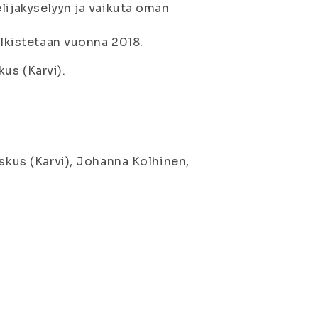
lijakyselyyn ja vaikuta oman
ulkistetaan vuonna 2018.
us (Karvi).
eskus (Karvi), Johanna Kolhinen,