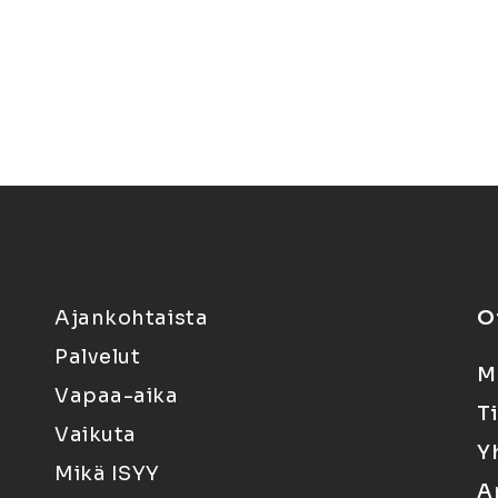
Ajankohtaista
O
Palvelut
M
Vapaa-aika
T
Vaikuta
Y
Mikä ISYY
A