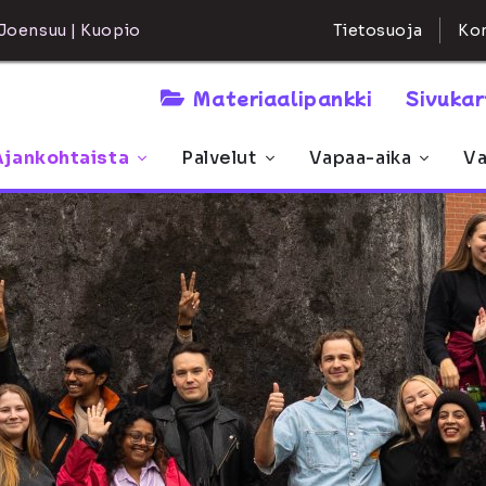
Kon
Joensuu | Kuopio
Tietosuoja
Materiaalipankki
Sivuka
Ajankohtaista
Palvelut
Vapaa-aika
Va