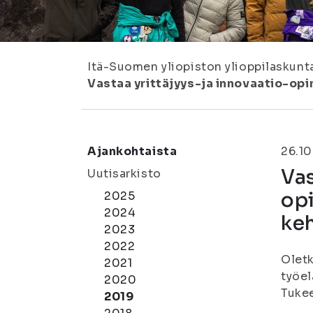
Itä-Suomen yliopiston ylioppilaskunt
Vastaa yrittäjyys-ja innovaatio-op
Ajankohtaista
26.10
Vas
Uutisarkisto
opi
2025
2024
ke
2023
2022
Oletk
2021
työel
2020
Tukee
2019