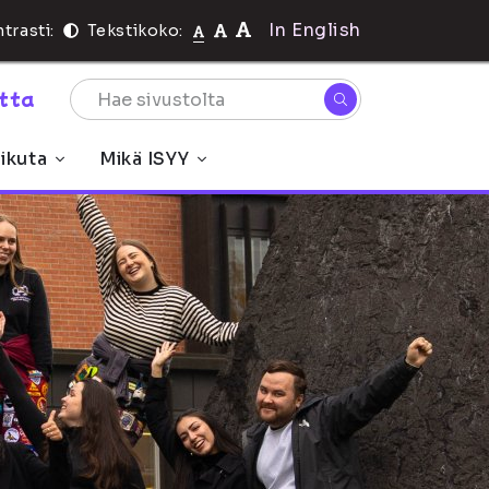
In English
trasti:
Tekstikoko:
rtta
ikuta
Mikä ISYY