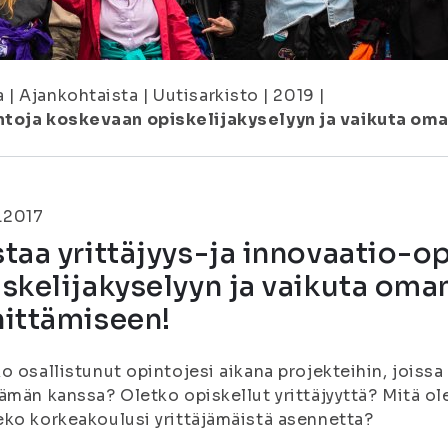
a
|
Ajankohtaista
|
Uutisarkisto
|
2019
|
intoja koskevaan opiskelijakyselyyn ja vaikuta om
.2017
taa yrittäjyys-ja innovaatio-o
skelijakyselyyn ja vaikuta oma
hittämiseen!
o osallistunut opintojesi aikana projekteihin, joissa
ämän kanssa? Oletko opiskellut yrittäjyyttä? Mitä ol
ko korkeakoulusi yrittäjämäistä asennetta?