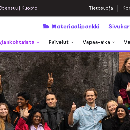
Kon
Joensuu | Kuopio
Tietosuoja
Materiaalipankki
Sivuka
Ajankohtaista
Palvelut
Vapaa-aika
Va