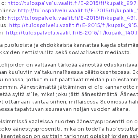
io:
http://tulospalvelu.vaalit.fi/E-2015/fi/kupaik_297
nlinna:
http://tulospalvelu.vaalit.fi/E-2015/fi/kupaik
li:
http://tulospalvelu.vaalit.fi/E-2015/fi/kupaik_491
aus:
http://tulospalvelu.vaalit.fi/E-2015/fi/kupaik_915
mi:
http://tulospalvelu.vaalit.fi/E-2015/fi/kupaik_140.
a puolueista ja ehdokkaista kannattaa käydä etsimäs
kaiden nettisivuilta sekä sosiaalisesta mediasta.
elijoiden on valtavan tärkeää äänestää eduskuntavaal
an kuuluviin valtakunnallisessa päätöksenteossa.
unnassa, jotkut muut päättävät meidän puolestamm
mmin. Äänestämättä jättäminen ei ole kannanotto m
ietää syitä sille, miksi joku jätti äänestämättä. Ään
t ottamaan kantaa siihen, millaisessa Suomessa halua
ssa tapahtuvan seuraavan neljän vuoden aikana.
isimmissä vaaleissa nuorten äänestysprosentti on ol
koko äänestysprosentti, mikä on todella huolestutt
ksentekoon on osittain tarjonnut opiskelijoiden asio