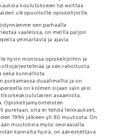
kkauksia koulutukseen tai esittää
den ulkopuolisille opiskelijoille.
hyödynnämme sen parhaalla
änestää vaaleissa, on meillä paljon
peita ymmärtäviä ja ajavia
le hyvin monissa opiskelijoihin ja
uoltojärjestelmää ja sen rahoitusta
 sekä kunnallista
an purkamassa duaalimallia ja on
pereella on kolmen sijaan vain yksi
ttikorkeakoululakien avaamista,
ia. Opiskelijamyönteisten
i puretaan, sitä ei tehdä leikkaukset,
oden 1994 jälkeen yli 80 muutosta. On
emään muutoksia myös seuraavalla
eidän kannalta hyviä, on äänestettävä