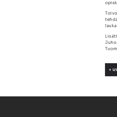
opisk
Toivo
tehdä
lauka
Lisät
Juho 
Tuom
U