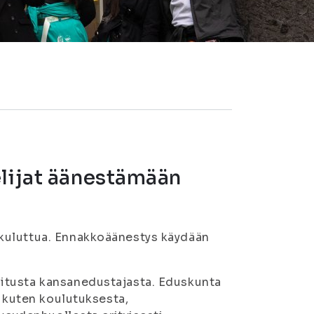
elijat äänestämään
kuluttua. Ennakkoäänestys käydään
itusta kansanedustajasta. Eduskunta
, kuten koulutuksesta,