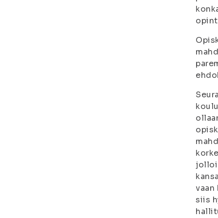
konka
opint
Opisk
mahdo
parem
ehdo
Seura
koulu
ollaa
opisk
mahdo
korke
jollo
kansa
vaan 
siis 
halli