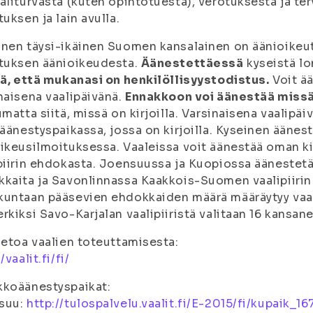
aliturvasta (kuten opintotuesta), verotuksesta ja te
tuksen ja lain avulla.
nen täysi-ikäinen Suomen kansalainen on äänioikeute
tuksen äänioikeudesta.
Äänestettäessä
kyseistä lo
ää, että mukanasi on henkilöllisyystodistus.
Voit ä
naisena vaalipäivänä.
Ennakkoon voi äänestää miss
umatta siitä, missä on kirjoilla. Varsinaisena vaalip
 äänestyspaikassa, jossa on kirjoilla. Kyseinen äänes
ikeusilmoituksessa. Vaaleissa voit äänestää oman ki
piirin ehdokasta. Joensuussa ja Kuopiossa äänestetä
kaita ja Savonlinnassa Kaakkois-Suomen vaalipiirin e
untaan pääsevien ehdokkaiden määrä määräytyy vaali
rkiksi Savo-Karjalan vaalipiiristä valitaan 16 kansan
ietoa vaalien toteuttamisesta:
/vaalit.fi/fi/
kkoäänestyspaikat:
suu:
http://tulospalvelu.vaalit.fi/E-2015/fi/kupaik_16