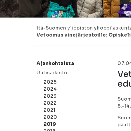
Itä-Suomen yliopiston ylioppilaskunt
Vetoomus ainejärjestöille: Opiskel
Ajankohtaista
07.0
Vet
Uutisarkisto
ed
2025
2024
2023
Suome
2022
8.-14
2021
2020
Suome
2019
päätt