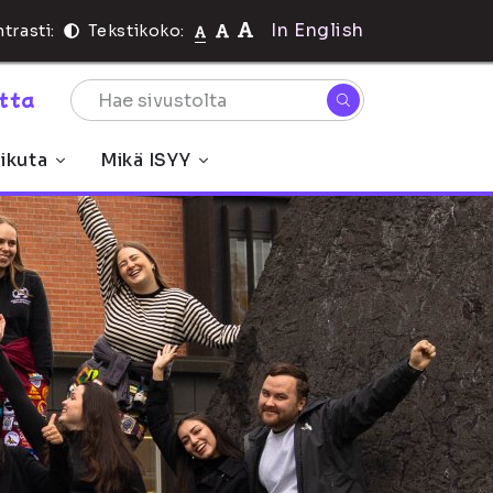
In English
trasti:
Tekstikoko:
rtta
ikuta
Mikä ISYY