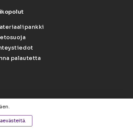
ikopolut
ateriaalipankki
ietosuoja
hteystiedot
nna palautetta
äen.
 PL 1627, 70211 Kuopio
taevästeitä.