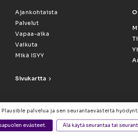
Ajankohtaista
O
Palvelut
M
Vapaa-aika
T
Vaikuta
Y
Mikä ISYY
A
Sivukartta
 Plausible palvelua ja sen seurantaevästeitä hyödynt
6, 80100 Joensuu |
Kuopio
Yliopistonranta 15,
sapuolen evästeet.
Älä käytä seurantaa tai seuran