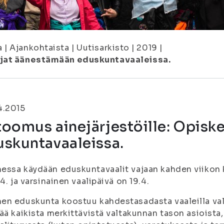
a
|
Ajankohtaista
|
Uutisarkisto
|
2019
|
ijat äänestämään eduskuntavaaleissa.
4.2015
oomus ainejärjestöille: Opisk
uskuntavaaleissa.
ssa käydään eduskuntavaalit vajaan kahden viikon 
.4. ja varsinainen vaalipäivä on 19.4.
n eduskunta koostuu kahdestasadasta vaaleilla val
ää kaikista merkittävistä valtakunnan tason asioista