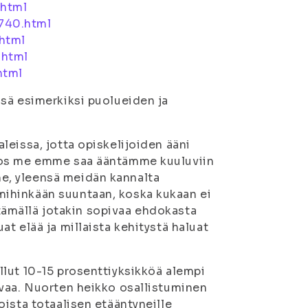
.html
_740.html
.html
.html
html
sä esimerkiksi puolueiden ja
eissa, jotta opiskelijoiden ääni
 Jos me emme saa ääntämme kuuluviin
e, yleensä meidän kannalta
ihinkään suuntaan, koska kukaan ei
estämällä jotakin sopivaa ehdokasta
t elää ja millaista kehitystä haluat
lut 10-15 prosenttiyksikköä alempi
avaa. Nuorten heikko osallistuminen
ista totaalisen etääntyneille