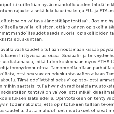
ripoliitikoille liian hyvän mahdollisuuden tehdä lei
otuen rajauksia sekä lukukausimaksuja EU- ja ETA-mai
elijoissa on valtava äänestäjäpotentiaali. Jos me 
llisella tavalla, eli siten, että jokainen opiskelija ä
mat mahdollisuudet saada nuoria, opiskelijoiden tar
kkaita eduskuntaan.
avalla vaalikaudella tullaan nostamaan kissaa pöydäl
tukseen liittyvissä asioissa. Sosiaali- ja terveydenh
n uudistamassa, mikä tulee koskemaan myös YTHS:tä
elijaterveydenhuoltoa. Tampereella ollaan parhailla
llista, että seuraavien eduskuntavaalien aikaan Tam
akoulu. Tämä edellyttäisi sekä yliopisto- että amma
in niihin saattaisi tulla hyvinkin radikaaleja muutoks
nedustajien tehtävä on valvoa, että mikäli duaalimall
koulutuksen laatu edellä. Opintotukeen on tehty vu
hyvin todennäköistä, että opintotukeen tullaan tek
tuskaudella. Jotta mahdolliset muutokset olisivat m