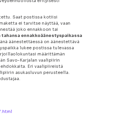
rveydenhuollosta erityisesti
ttu. Saat postissa kotiisi
maketta ei tarvitse näyttää, vaan
änestää joko ennakkoon tai
ä tahansa ennakkoäänestyspaikassa
äivänä äänestettäessä on äänestettävä
tyspaikka lukee postissa tulevassa
rjoillaolokuntasi määrittämän
än Savo-Karjalan vaalipiirin
hdokkaita. Eri vaalipiireistä
piirin asukasluvun perusteella.
edustajaa.
7.html