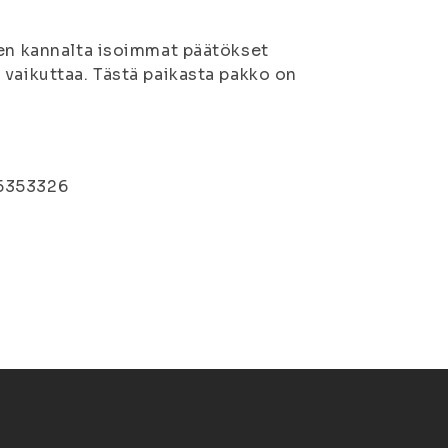
den kannalta isoimmat päätökset
 vaikuttaa. Tästä paikasta pakko on
0
-5353326