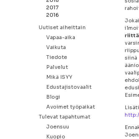
2018
sosia
2017
rahoi
2016
Jokai
Uutiset aiheittain
ilmoi
riitt
Vapaa-aika
varsi
Vaikuta
riipp
Tiedote
siinä
äänio
Palvelut
vaali
Mikä ISYY
ehdok
Edustajistovaalit
edusk
Esime
Blogi
Avoimet työpaikat
Lisät
http:/
Tulevat tapahtumat
Joensuu
Enna
Joen
Kuopio