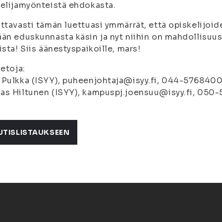
elijamyönteistä ehdokasta.
ttavasti tämän luettuasi ymmärrät, että opiskelijoi
än eduskunnasta käsin ja nyt niihin on mahdollisuus
ista! Siis äänestyspaikoille, mars!
ietoja:
Pulkka (ISYY), puheenjohtaja@isyy.fi, 044-576840
as Hiltunen (ISYY), kampuspj.joensuu@isyy.fi, 050
UTISLISTAUKSEEN