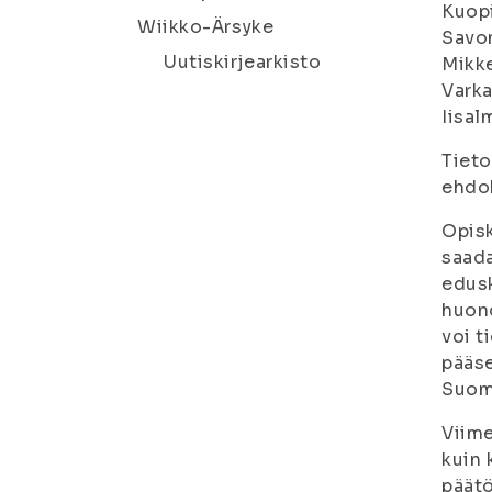
Kuop
Wiikko-Ärsyke
Savo
Uutiskirjearkisto
Mikke
Vark
Iisal
Tieto
ehdok
Opisk
saada
edusk
huono
voi t
pääse
Suome
Viime
kuin 
päätö