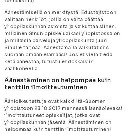
tunnuksilla).
Äänestämisellä on merkitystä. Edustajistoon
valitaan henkilöt, joilla on valta päättää
ylioppilaskunnan asioista ja vaikuttaa siihen,
millainen Sinun opiskeluaikasi yliopistossa on
ja millaisia palveluja ylioppilaskunta juuri
Sinulle tarjoaa. Äänestämällä vaikutat siis
suoraan omaan elämääsi! Jos et vielä tiedä
ketä äänestää, tutustu ehdokkaisiin
vaalikoneella.
Äänestäminen on helpompaa kuin
tenttiin ilmoittautuminen
Äänioikeutettuja ovat kaikki Itä-Suomen
yliopistoon 23.10.2017 mennessä läsnäolevaksi
ilmoittautuneet opiskelijat, jotka ovat
ylioppilaskunnan jäseniä. Äänestäminen on
helpompaa kuin tenttiin ilmoittautuminen!