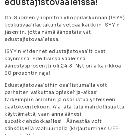
edustajistovaaleissa!
Itä-Suomen yliopiston ylioppilaskunnan (ISYY)
keskusvaalilautakunta vetoaa kaikkiin ISYY:n
jäseniin, jotta nämä äänestäisivät
edustajistovaaleissa.
ISYY:n viidennet edustajistovaalit ovat
käynnissä. Edellisissä vaaleissa
äänestysprosentti oli 24,3. Nyt on aika rikkoa
30 prosentin raja!
Edustajistovaaleihin osallistumalla voit
parhaiten vaikuttaa opiskelija-aikasi
tärkeimpiin asioihin ja osallistua yhteiseen
päätöksentekoon. Älä jätä tätä mahdollisuutta
käyttämättä, vaan anna äänesi
suosikkiehdokkaallesi! Äänestää voit
sähköisellä vaaliuurnalla (kirjautuminen UEF-