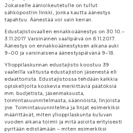
Jokaiselle äänioikeutetulle on tullut
sähköpostiin linkki, jonka kautta äänestys
tapahtuu. Äänestää voi vain kerran.
Edustajistovaalien ennakkoäänestys on 30.10.–
3.11.2017 Varsinainen vaalipäivä on 8.11.2017.
Äänestys on ennakkoäänestyksen aikana auki
9–00 ja varsinaisena äänestyspäivänä 9–18.
Ylioppilaskunnan edustajisto koostuu 39
vaaleilla valitusta edustajiston jäsenestä eli
edaattorista. Edustajistossa tehdään kaikkia
opiskelijoita koskevia merkittäviä päätöksiä
mm. budjetista, jäsenmaksusta,
toimintasuunnitelmasta, säännöistä, linjoista
jne. Toimintasuunnitelma ja linjat esimerkiksi
määrittävät, miten ylioppilaskunta kuluvan
vuoden aikana toimii ja mitä asioita erityisesti
pyritään edistämään – miten esimerkiksi