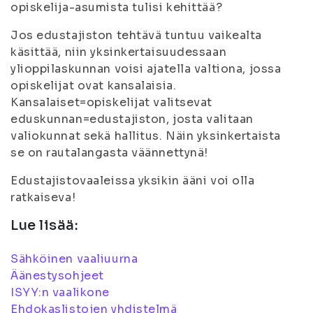
opiskelija-asumista tulisi kehittää?
Jos edustajiston tehtävä tuntuu vaikealta
käsittää, niin yksinkertaisuudessaan
ylioppilaskunnan voisi ajatella valtiona, jossa
opiskelijat ovat kansalaisia.
Kansalaiset=opiskelijat valitsevat
eduskunnan=edustajiston, josta valitaan
valiokunnat sekä hallitus. Näin yksinkertaista
se on rautalangasta väännettynä!
Edustajistovaaleissa yksikin ääni voi olla
ratkaiseva!
Lue lisää:
Sähköinen vaaliuurna
Äänestysohjeet
ISYY:n vaalikone
Ehdokaslistojen yhdistelmä