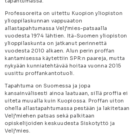
tapahtumassa.
Professoreita on uitettu Kuopion yliopiston
ylioppilaskunnan vappuaaton
allastapahtumassa Velj’mies-patsaalla
vuodesta 1974 lähtien. Itä-Suomen yliopiston
ylioppilaskunta on jatkanut perinnettä
vuodesta 2010 alkaen. Alun perin proffan
kantamisessa käytettiin SPR:n paareja, mutta
nykyään kunniatehtävää hoitaa vuonna 2015
uusittu proffankantotuoli.
Tapahtuma on Suomessa ja jopa
kansainvälisesti ainoa laatuaan, sillä proffia ei
uiteta muualla kuin Kuopiossa. Proffan uiton
ohella allastapahtumassa pestään ja lakitetaan
Velj’miehen patsas sekä palkitaan
opiskelijoiden keskuudesta Siskotyttö ja
Velj’mies.