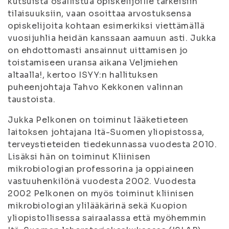
kutsuista osallistua opiskelijoille tärkeisiin
tilaisuuksiin, vaan osoittaa arvostuksensa
opiskelijoita kohtaan esimerkiksi viettämällä
vuosijuhlia heidän kanssaan aamuun asti. Jukka
on ehdottomasti ansainnut uittamisen jo
toistamiseen uransa aikana Veljmiehen
altaalla!, kertoo ISYY:n hallituksen
puheenjohtaja Tahvo Kekkonen valinnan
taustoista.
Jukka Pelkonen on toiminut lääketieteen
laitoksen johtajana Itä-Suomen yliopistossa,
terveystieteiden tiedekunnassa vuodesta 2010.
Lisäksi hän on toiminut Kliinisen
mikrobiologian professorina ja oppiaineen
vastuuhenkilönä vuodesta 2002. Vuodesta
2002 Pelkonen on myös toiminut kliinisen
mikrobiologian ylilääkärinä sekä Kuopion
yliopistollisessa sairaalassa että myöhemmin