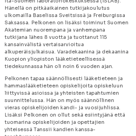
Itä-Suomen laboratoriokeskuksessa (ISLAB).
Hänellä on pitkäaikainen tutkijakoulutus
ulkomailla Baselissa Sveitsissä ja Freiburgissa
Saksassa. Pelkonen on lisäksi toiminut Suomen
Akatemian nuorempana ja vanhempana
tutkijana lähes 8 vuotta ja tuottanut 115
kansainvälistä vertaisarvioitua
alkuperäisjulkaisua. Varadekaanina ja dekaanina
Kuopion yliopiston lääketieteellisessä
tiedekunnassa hän oli noin 6 vuoden ajan.
Pelkonen tapaa säännöllisesti lääketieteen ja
hammaslääketieteen opiskelijoita opiskeluun
liittyvissä asioissa ja yhteisten tapahtumien
suunnittelussa. Hän on myös säännöllinen
vieras opiskelijoiden kandi- ja vuosijuhlissa.
Lisäksi Pelkonen on ollut sekä esiintyjänä että
tuomarina opiskelijoiden ja opettajien
yhteisessä Tanssii kandien kanssa-