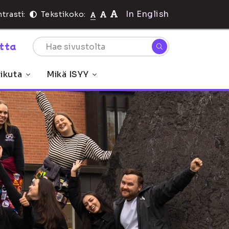
In English
trasti:
Tekstikoko:
rtta
ikuta
Mikä ISYY