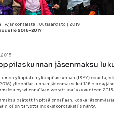
a
|
Ajankohtaista
|
Uutisarkisto
|
2019
|
uodelle 2016–2017
.2015
ioppilaskunnan jäsenmaksu luk
uomen yliopiston ylioppilaskunnan (ISYY) edustajis
.2015) ylioppilaskunnan jäsenmaksuksi 126 euroa/jä
maksu pysyi ennallaan verrattuna lukuvuoteen 2015
maksu päätettiin pitää ennallaan, koska jäsenmäärä
näin ollen tarvetta indeksikorotuksille nähty.