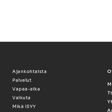
Ajankohtaista
O
Palvelut
M
Vapaa-aika
T
Vaikuta
Y
Mikä ISYY
A