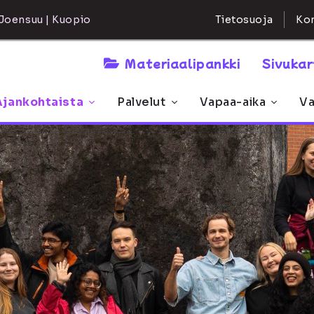
Kon
Joensuu | Kuopio
Tietosuoja
Materiaalipankki
Sivuka
Ajankohtaista
Palvelut
Vapaa-aika
Va