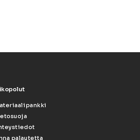
ikopolut
ateriaalipankki
ietosuoja
hteystiedot
nna palautetta