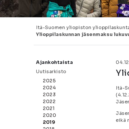
Itä-Suomen yliopiston ylioppilaskunt
Ylioppilaskunnan jäsenmaksu lukuv
Ajankohtaista
04.12
Yl
Uutisarkisto
2025
2024
Itä-S
2023
(4.12
2022
Jäsen
2021
Jäsen
2020
eikä 
2019