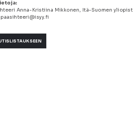
ietoja:
hteeri Anna-Kristiina Mikkonen, Itä-Suomen yliopist
 paasihteeri@isyy.fi
UTISLISTAUKSEEN