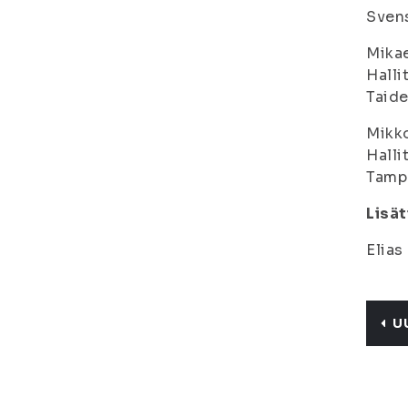
Sven
Mika
Halli
Taide
Mikk
Halli
Tampe
Lisät
Elias
U