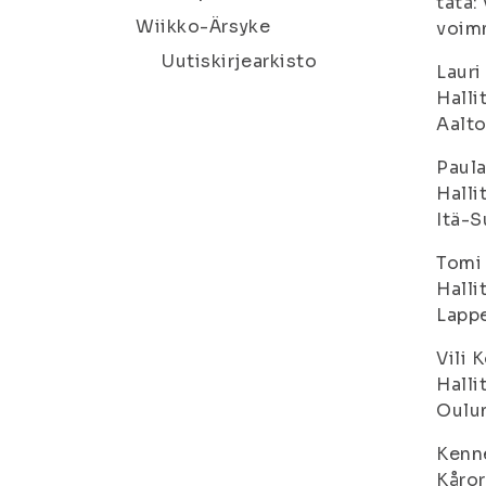
tätä:
Wiikko-Ärsyke
voim
Uutiskirjearkisto
Lauri
Halli
Aalto
Paula
Halli
Itä-S
Tomi
Halli
Lappe
Vili 
Halli
Oulun
Kenn
Kåro