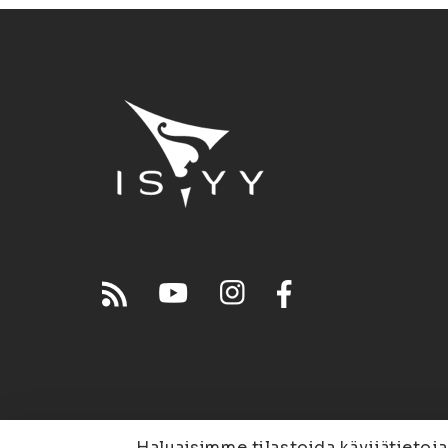
Haluaisimme tilastoida kävijätietoja