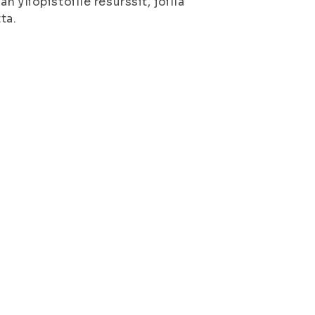
 yliopistoille resurssit, joilla
ta.