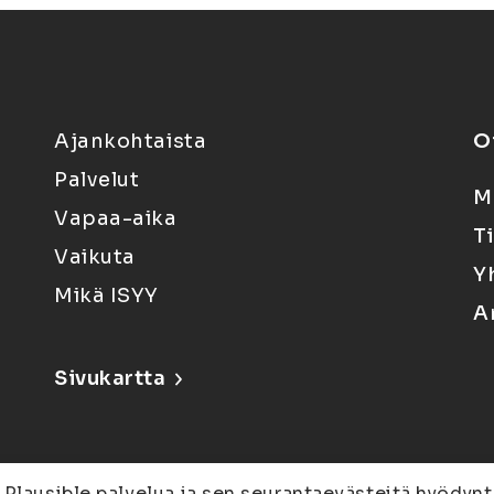
Ajankohtaista
O
Palvelut
M
Vapaa-aika
T
Vaikuta
Y
Mikä ISYY
A
Sivukartta
 Plausible palvelua ja sen seurantaevästeitä hyödynt