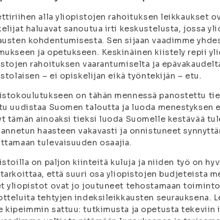
ttiriihen alla yliopistojen rahoituksen leikkaukset 
elijat haluavat sanoutua irti keskustelusta, jossa yl
austen kohdentumisesta. Sen sijaan vaadimme yhdess
mukseen ja opetukseen. Keskinäinen kiistely repii yl
istojen rahoituksen vaarantumiselta ja epävakaudelt
istolaisen – ei opiskelijan eikä työntekijän – etu.
istokoulutukseen on tähän mennessä panostettu tiet
tu uudistaa Suomen taloutta ja luoda menestyksen eväi
t tämän ainoaksi tieksi luoda Suomelle kestävää tul
e annetun haasteen vakavasti ja onnistuneet synnytt
ttamaan tulevaisuuden osaajia.
istoilla on paljon kiinteitä kuluja ja niiden työ on h
tarkoittaa, että suuri osa yliopistojen budjeteista 
 yliopistot ovat jo joutuneet tehostamaan toimintoj
tteluita tehtyjen indeksileikkausten seurauksena. L
 kipeimmin sattuu: tutkimusta ja opetusta tekeviin i