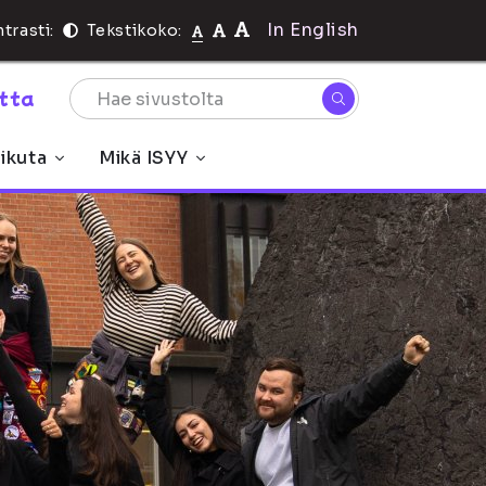
In English
trasti:
Tekstikoko:
rtta
ikuta
Mikä ISYY