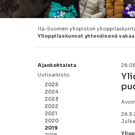
Itä-Suomen yliopiston ylioppilaskunt
Ylioppilaskunnat yhtenäisenä vaka
Ajankohtaista
26.0
Yli
Uutisarkisto
pu
2025
2024
2023
Avoin
2022
2021
26.8.
2020
Julka
2019
Ylio