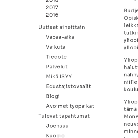
2018
2017
Budje
2016
Opisk
leikk
Uutiset aiheittain
tutki
Vapaa-aika
yliop
Vaikuta
yliop
Tiedote
Yliop
Palvelut
halut
nähny
Mikä ISYY
niill
Edustajistovaalit
koulu
Blogi
Yliop
Avoimet työpaikat
tämä 
Tulevat tapahtumat
Monet
neuvo
Joensuu
minne
Kuopio