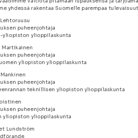
 vaadimme valtiota pitämään lupauksensa ja tarjoamaan
me yhdessä rakentaa Suomelle parempaa tulevaisuut
 Lehtoruusu
tuksen puheenjohtaja
-yliopiston ylioppilaskunta
 Martikainen
tuksen puheenjohtaja
uomen yliopiston ylioppilaskunta
 Mankinen
tuksen puheenjohtaja
enrannan teknillisen yliopiston ylioppilaskunta
Koistinen
tuksen puheenjohtaja
 yliopiston ylioppilaskunta
et Lundström
rdförande