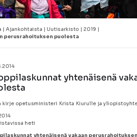
a
|
Ajankohtaista
|
Uutisarkisto
|
2019
|
an perusrahoituksen puolesta
8.2014
oppilaskunnat yhtenäisenä vak
olesta
 kirje opetusministeri Krista Kiurulle ja yliopistoyht
2014
istavissa heti
ppilaskunnat yhtenäisenä vakaan perusrahoitukse