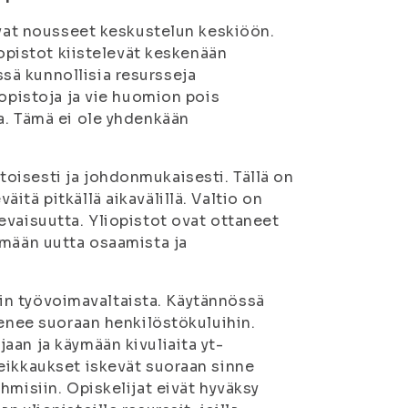
ovat nousseet keskustelun keskiöön.
iopistot kiistelevät keskenään
ä kunnollisia resursseja
iopistoja ja vie huomion pois
a. Tämä ei ole yhdenkään
oisesti ja johdonmukaisesti. Tällä on
tä pitkällä aikavälillä. Valtio on
evaisuutta. Yliopistot ovat ottaneet
ämään uutta osaamista ja
yvin työvoimavaltaista. Käytännössä
menee suoraan henkilöstökuluihin.
aan ja käymään kivuliaita yt-
eikkaukset iskevät suoraan sinne
hmisiin. Opiskelijat eivät hyväksy