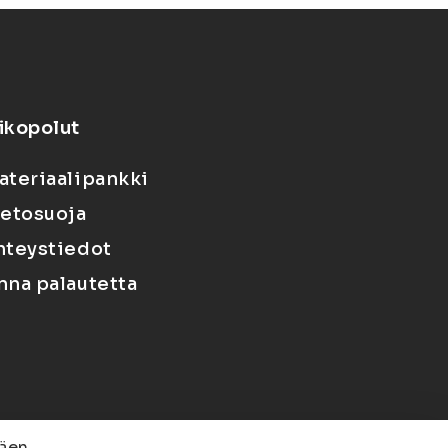
ikopolut
ateriaalipankki
ietosuoja
hteystiedot
nna palautetta
äen.