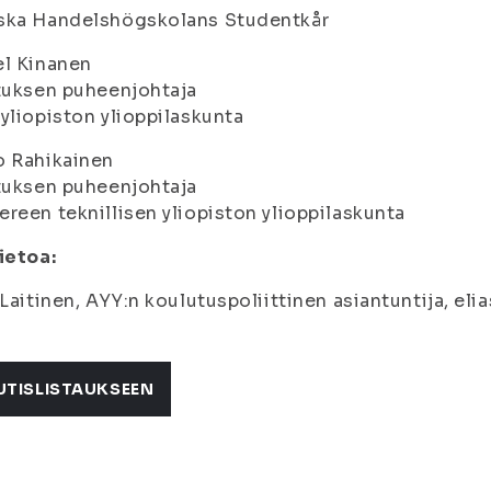
ska Handelshögskolans Studentkår
el Kinanen
tuksen puheenjohtaja
yliopiston ylioppilaskunta
o Rahikainen
tuksen puheenjohtaja
reen teknillisen yliopiston ylioppilaskunta
ietoa:
 Laitinen, AYY:n koulutuspoliittinen asiantuntija, el
UTISLISTAUKSEEN