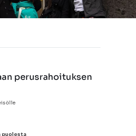
aan perusrahoituksen
eisölle
n puolesta