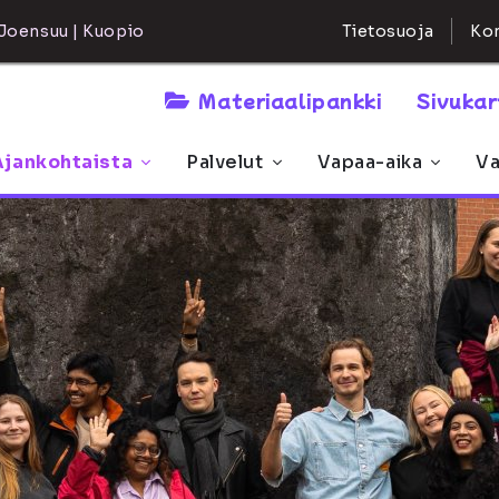
Kon
Joensuu | Kuopio
Tietosuoja
Materiaalipankki
Sivuka
Ajankohtaista
Palvelut
Vapaa-aika
Va