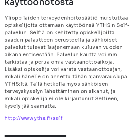
käyttöönotosta
Ylioppilaiden terveydenhoitosäätiö muistuttaa
opiskelijoita ottamaan käyttöönsä YTHS:n Self-
palvelun. Selfiä on kehitetty opiskelijoilta
saadun palautteen perusteella ja sähköiset
palvelut tulevat laajenemaan kuluvan vuoden
aikana entisestään. Palvelun kautta voi mm.
tarkistaa ja perua omia vastaanottoaikoja.
Lisäksi opiskelija voi varata vastaanottoajan,
mikäli hänelle on annettu tähän ajanvarauslupa
YTHS:ltä. Tällä hetkellä myös sähköisen
terveyskyselyn lähettäminen on alkanut, ja
mikäli opiskelija ei ole kirjautunut Selfieen,
kysely jää saamatta.
http://www.yths.fi/self